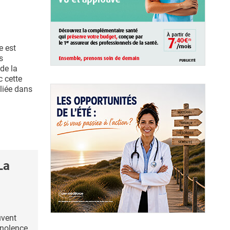
e est
s
de la
c cette
bliée dans
La
uvent
nolence,