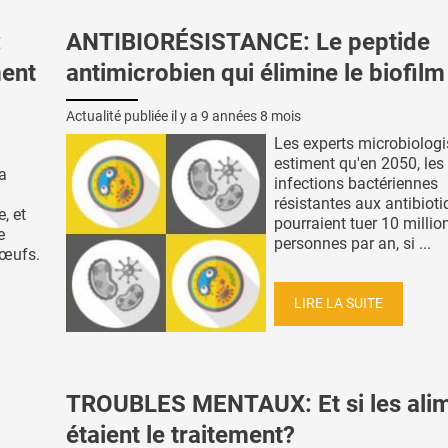
:
ANTIBIORÉSISTANCE: Le peptide
ment
antimicrobien qui élimine le biofilm
Actualité publiée il y a
9 années 8 mois
Les experts microbiologi
estiment qu'en 2050, les
la
infections bactériennes
résistantes aux antibiot
, et
pourraient tuer 10 millio
e
personnes par an, si ...
 œufs.
LIRE LA SUITE
TROUBLES MENTAUX: Et si les ali
étaient le traitement?