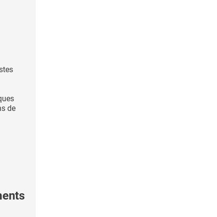
stes
iques
ns de
ments