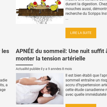
durant la digestion. Chez
mouches aussi, démontre
recherche du Scripps Inst
...
LIRE LA SUITE
 les
APNÉE du sommeil: Une nuit suffit à
monter la tension artérielle
Actualité publiée il y a
9 années 8 mois
Il est bien établi que l'a
ladie
sommeil entraîne un risq
ts, a
accru d’hypertension artér
tage
cette étude canadienne 
avec quelle immédiateté :