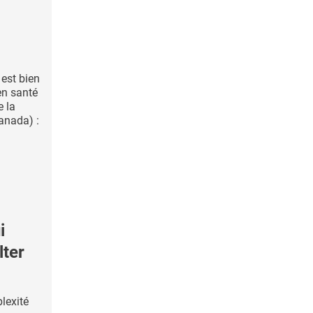
 est bien
en santé
e la
anada) :
i
lter
plexité