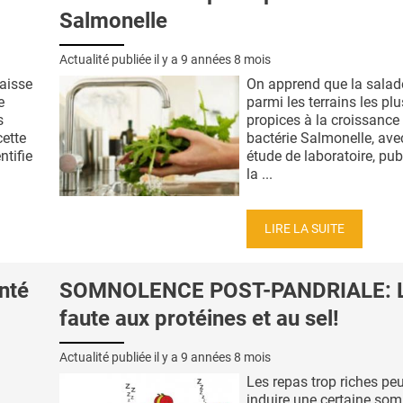
Salmonelle
Actualité publiée il y a
9 années 8 mois
aisse
On apprend que la salad
e
parmi les terrains les plu
s
propices à la croissance 
cette
bactérie Salmonelle, ave
ntifie
étude de laboratoire, pu
la ...
LIRE LA SUITE
nté
SOMNOLENCE POST-PANDRIALE: 
faute aux protéines et au sel!
Actualité publiée il y a
9 années 8 mois
Les repas trop riches pe
induire une certaine som