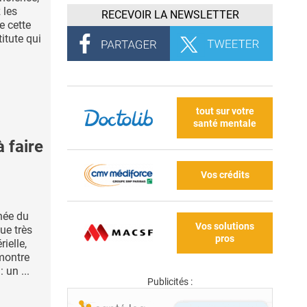
 les
RECEVOIR LA NEWSLETTER
 cette
itute qui
tout sur votre
santé mentale
 faire
Vos crédits
pnée du
Vos solutions
ue très
pros
ielle,
montre
 un ...
Publicités :