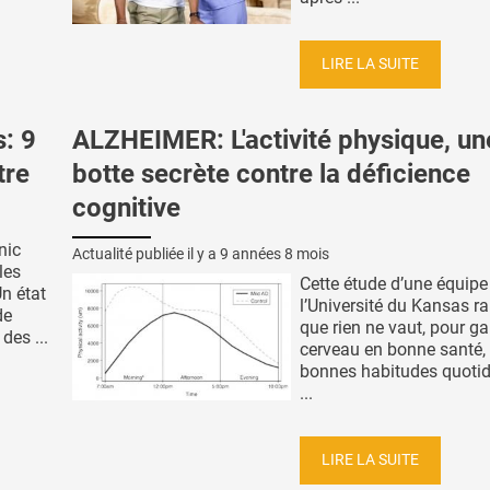
LIRE LA SUITE
: 9
ALZHEIMER: L'activité physique, un
tre
botte secrète contre la déficience
cognitive
nic
Actualité publiée il y a
9 années 8 mois
les
Cette étude d’une équipe
n état
l’Université du Kansas ra
de
que rien ne vaut, pour g
des ...
cerveau en bonne santé,
bonnes habitudes quotid
...
LIRE LA SUITE