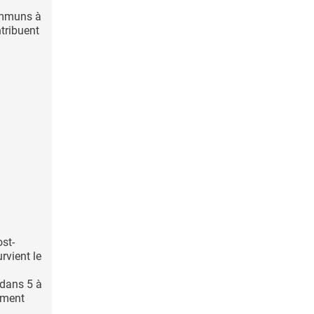
ommuns à
ntribuent
ost-
rvient le
 dans 5 à
ement