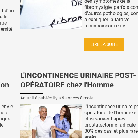
des symptômes de la
fibromyalgie, parfois c
rt d'un
d’autres pathologies, co
e la
à expliquer la tardive
ntre
reconnaissance de ...
versité
LIRE LA SUITE
L'INCONTINENCE URINAIRE POST-
ion
OPÉRATOIRE chez l'Homme
Actualité publiée il y a
9 années 8 mois
 envie
L'incontinence urinaire p
ière
opératoire de l'homme su
rique
plus souvent après
de
prostatectomie radicale,
30% des cas, et plus rar
après ...