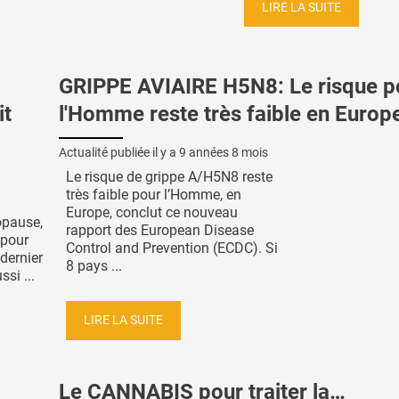
LIRE LA SUITE
GRIPPE AVIAIRE H5N8: Le risque p
it
l'Homme reste très faible en Europ
Actualité publiée il y a
9 années 8 mois
Le risque de grippe A/H5N8 reste
très faible pour l’Homme, en
Europe, conclut ce nouveau
opause,
rapport des European Disease
 pour
Control and Prevention (ECDC). Si
dernier
8 pays ...
si ...
LIRE LA SUITE
Le CANNABIS pour traiter la…