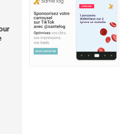
our
e