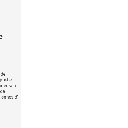
e
 de
ppelle
arder son
 de
iennes d'