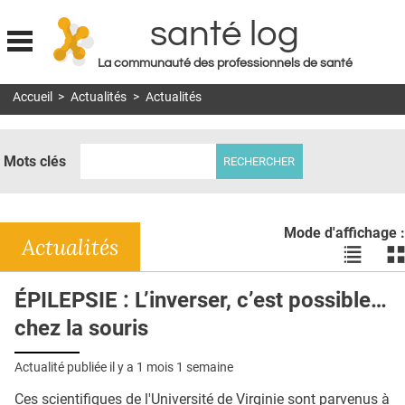
santé log
La communauté des professionnels de santé
Jump to navigation
Accueil
>
Actualités
>
Actualités
MON COMPTE
ABONNEMENT
Mots clés
S'ABONNER À LA REVUE SOIN À DOMICILE
ACTUS
Mode d'affichage :
DOSSIERS
Actualités
Voir
Vo
les
le
RÉSEAUX
actualité
ac
ÉPILEPSIE : L’inverser, c’est possible…
en
en
E-REVUE SAD
chez la souris
liste
bl
THÉMA
Actualité publiée il y a
1 mois 1 semaine
L'APP
Ces scientifiques de l'Université de Virginie sont parvenus à