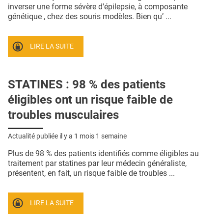
QUI SOMMES-NOUS ?
inverser une forme sévère d'épilepsie, à composante
génétique , chez des souris modèles. Bien qu’ ...
PUBLICITÉ
CONDITIONS GÉNÉRALES
LIRE LA SUITE
CONTACT
STATINES : 98 % des patients
CRÉDITS
éligibles ont un risque faible de
troubles musculaires
Actualité publiée il y a
1 mois 1 semaine
Plus de 98 % des patients identifiés comme éligibles au
traitement par statines par leur médecin généraliste,
présentent, en fait, un risque faible de troubles ...
LIRE LA SUITE