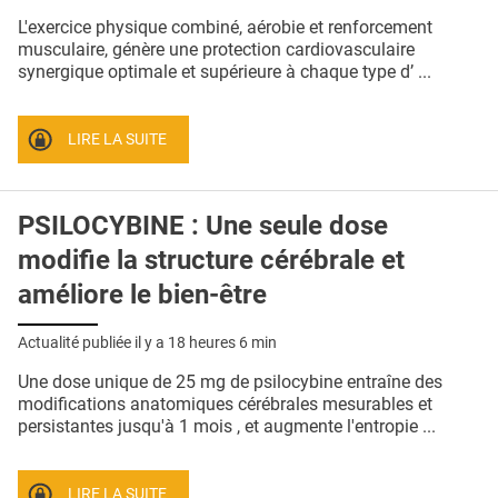
QUI SOMMES-NOUS ?
L'exercice physique combiné, aérobie et renforcement
musculaire, génère une protection cardiovasculaire
PUBLICITÉ
synergique optimale et supérieure à chaque type d’ ...
CONDITIONS GÉNÉRALES
LIRE LA SUITE
CONTACT
CRÉDITS
PSILOCYBINE : Une seule dose
modifie la structure cérébrale et
améliore le bien-être
Actualité publiée il y a
18 heures 6 min
Une dose unique de 25 mg de psilocybine entraîne des
modifications anatomiques cérébrales mesurables et
persistantes jusqu'à 1 mois , et augmente l'entropie ...
LIRE LA SUITE