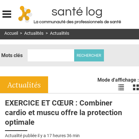
santé log
La communauté des professionnels de santé
Jump to navigation
Accueil
>
Actualités
>
Actualités
MON COMPTE
ABONNEMENT
Mots clés
S'ABONNER À LA REVUE SOIN À DOMICILE
ACTUS
Mode d'affichage :
DOSSIERS
Actualités
Voir
Vo
les
le
RÉSEAUX
actualité
ac
EXERCICE ET CŒUR : Combiner
en
en
E-REVUE SAD
cardio et muscu offre la protection
liste
bl
THÉMA
optimale
L'APP
Actualité publiée il y a
17 heures 36 min