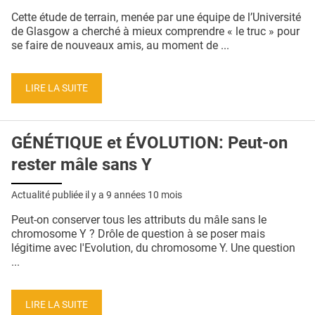
QUI SOMMES-NOUS ?
Cette étude de terrain, menée par une équipe de l’Université
de Glasgow a cherché à mieux comprendre « le truc » pour
PUBLICITÉ
se faire de nouveaux amis, au moment de ...
CONDITIONS GÉNÉRALES
LIRE LA SUITE
CONTACT
CRÉDITS
GÉNÉTIQUE et ÉVOLUTION: Peut-on
rester mâle sans Y
Actualité publiée il y a
9 années 10 mois
Peut-on conserver tous les attributs du mâle sans le
chromosome Y ? Drôle de question à se poser mais
légitime avec l'Evolution, du chromosome Y. Une question
...
LIRE LA SUITE