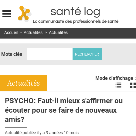
santé log
La communauté des professionnels de santé
Jump to navigation
Accueil
>
Actualités
>
Actualités
MON COMPTE
ABONNEMENT
Mots clés
S'ABONNER À LA REVUE SOIN À DOMICILE
ACTUS
Mode d'affichage :
DOSSIERS
Actualités
Voir
Vo
les
le
RÉSEAUX
actualité
ac
PSYCHO: Faut-il mieux s'affirmer ou
en
en
E-REVUE SAD
écouter pour se faire de nouveaux
liste
bl
THÉMA
amis?
L'APP
Actualité publiée il y a
9 années 10 mois