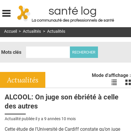
santé log
La communauté des professionnels de santé
Jump to navigation
Accueil
>
Actualités
>
Actualités
MON COMPTE
ABONNEMENT
Mots clés
S'ABONNER À LA REVUE SOIN À DOMICILE
ACTUS
Mode d'affichage :
DOSSIERS
Actualités
Voir
Vo
les
le
RÉSEAUX
actualité
ac
ALCOOL: On juge son ébriété à celle
en
en
E-REVUE SAD
des autres
liste
bl
THÉMA
Actualité publiée il y a
9 années 10 mois
L'APP
Cette étude de l'Université de Cardiff constate qu’on juge