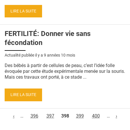
LIRE LA SUITE
FERTILITÉ: Donner vie sans
fécondation
Actualité publiée il y a
9 années 10 mois
Des bébés à partir de cellules de peau, c’est l’idée folle
évoquée par cette étude expérimentale menée sur la souris.
Mais ces travaux ont porté, à ce stade ...
LIRE LA SUITE
Pages
‹
…
396
397
398
399
400
…
›