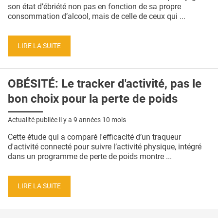
QUI SOMMES-NOUS ?
son état d’ébriété non pas en fonction de sa propre
consommation d’alcool, mais de celle de ceux qui ...
PUBLICITÉ
CONDITIONS GÉNÉRALES
LIRE LA SUITE
CONTACT
OBÉSITÉ: Le tracker d'activité, pas le
CRÉDITS
bon choix pour la perte de poids
Actualité publiée il y a
9 années 10 mois
Cette étude qui a comparé l'efficacité d’un traqueur
d'activité connecté pour suivre l’activité physique, intégré
dans un programme de perte de poids montre ...
LIRE LA SUITE