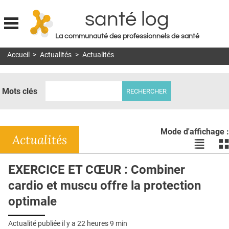
santé log
La communauté des professionnels de santé
Jump to navigation
Accueil
>
Actualités
>
Actualités
MON COMPTE
ABONNEMENT
Mots clés
S'ABONNER À LA REVUE SOIN À DOMICILE
ACTUS
Mode d'affichage :
DOSSIERS
Actualités
Voir
Vo
les
le
RÉSEAUX
actualité
ac
EXERCICE ET CŒUR : Combiner
en
en
E-REVUE SAD
cardio et muscu offre la protection
liste
bl
THÉMA
optimale
L'APP
Actualité publiée il y a
22 heures 9 min