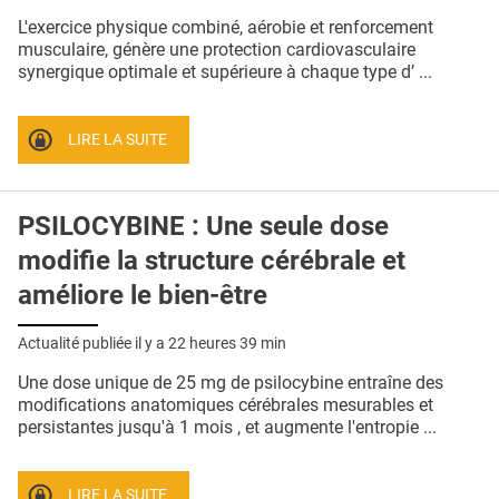
QUI SOMMES-NOUS ?
L'exercice physique combiné, aérobie et renforcement
musculaire, génère une protection cardiovasculaire
PUBLICITÉ
synergique optimale et supérieure à chaque type d’ ...
CONDITIONS GÉNÉRALES
LIRE LA SUITE
CONTACT
CRÉDITS
PSILOCYBINE : Une seule dose
modifie la structure cérébrale et
améliore le bien-être
Actualité publiée il y a
22 heures 39 min
Une dose unique de 25 mg de psilocybine entraîne des
modifications anatomiques cérébrales mesurables et
persistantes jusqu'à 1 mois , et augmente l'entropie ...
LIRE LA SUITE