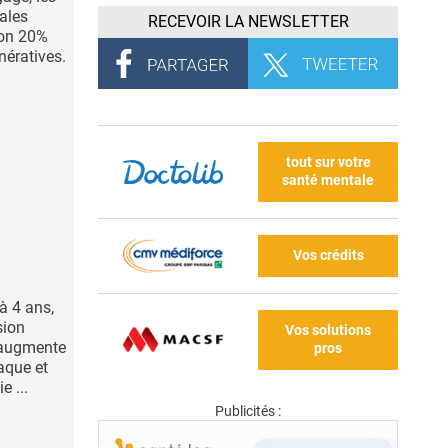
ales
RECEVOIR LA NEWSLETTER
ron 20%
ératives.
tout sur votre
santé mentale
Vos crédits
à 4 ans,
sion
Vos solutions
i augmente
pros
iaque et
e ...
Publicités :