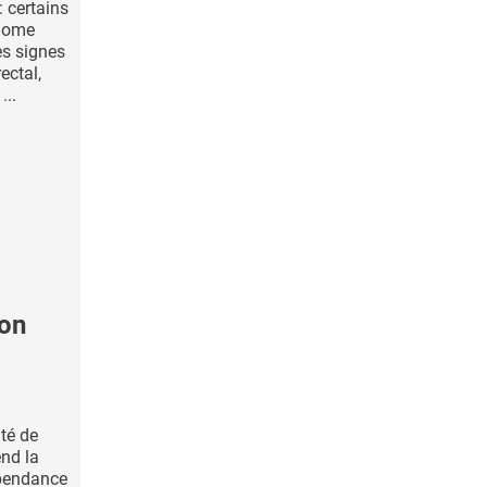
 : certains
iome
es signes
ectal,
...
son
ité de
end la
épendance