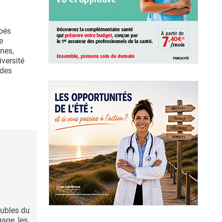
bés
e
nes,
iversité
 des
oubles du
age, les