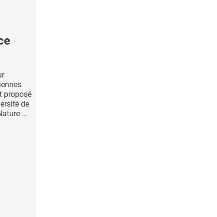
ce
ur
riennes
t proposé
ersité de
ature ...