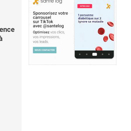
ence
à