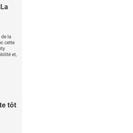
 La
 de la
ec cette
ity
ilité et,
e tôt