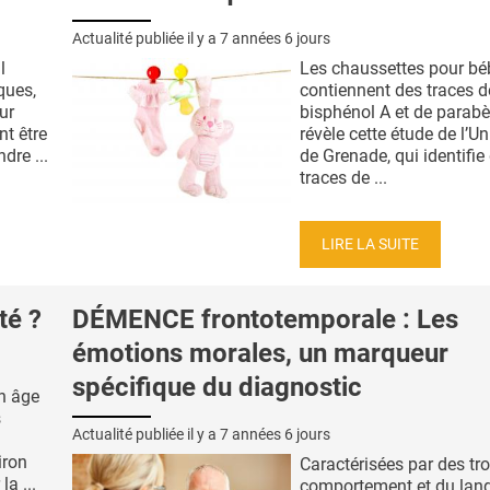
Actualité publiée il y a
7 années 6 jours
l
Les chaussettes pour bé
ques,
contiennent des traces d
ur
bisphénol A et de parabè
nt être
révèle cette étude de l’Un
dre ...
de Grenade, qui identifie
traces de ...
LIRE LA SUITE
té ?
DÉMENCE frontotemporale : Les
émotions morales, un marqueur
spécifique du diagnostic
n âge
s
Actualité publiée il y a
7 années 6 jours
iron
Caractérisées par des tr
la ...
comportement et du lang