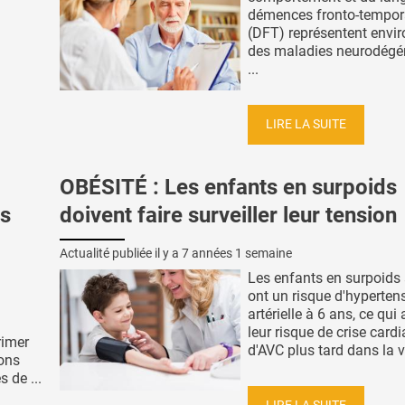
démences fronto-tempor
(DFT) représentent envi
des maladies neurodégén
...
LIRE LA SUITE
OBÉSITÉ : Les enfants en surpoids
es
doivent faire surveiller leur tension
Actualité publiée il y a
7 années 1 semaine
Les enfants en surpoids 
ont un risque d'hyperten
artérielle à 6 ans, ce qu
leur risque de crise card
rimer
d'AVC plus tard dans la vi
ions
 de ...