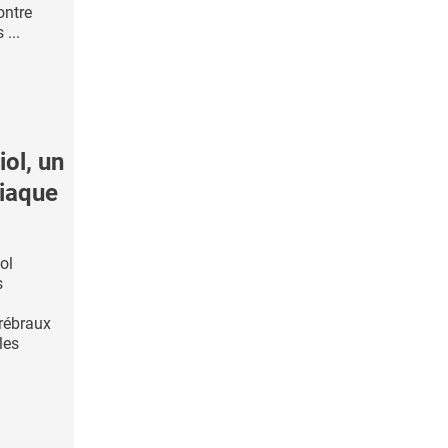
ontre
 ...
ol, un
diaque
ol
s
érébraux
les