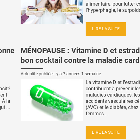
alimentaire, pour lutter c
l’hyperphagie, le surpoids
LIRE LA SUITE
onne
MÉNOPAUSE : Vitamine D et estradi
bon cocktail contre la maladie car
Actualité publiée il y a
7 années 1 semaine
La vitamine D et l'estradi
acité
contribuent à prévenir le
nent
maladies cardiaques, les
 À la
accidents vasculaires c
i ...
(AVC) et le diabète, chez 
femmes ...
LIRE LA SUITE