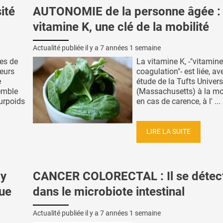
ité
AUTONOMIE de la personne âgée :
vitamine K, une clé de la mobilité
Actualité publiée il y a
7 années 1 semaine
es de
La vitamine K, -"vitamine
leurs
coagulation"- est liée, av
e
étude de la Tufts Univers
emble
(Massachusetts) à la mob
urpoids
en cas de carence, à l' ...
LIRE LA SUITE
dy
CANCER COLORECTAL : Il se détect
que
dans le microbiote intestinal
Actualité publiée il y a
7 années 1 semaine