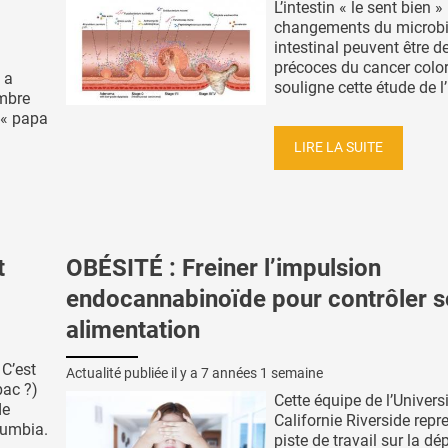
L’intestin « le sent bien »
changements du microb
intestinal peuvent être d
précoces du cancer color
 a
souligne cette étude de l’ 
mbre
 « papa
LIRE LA SUITE
t
OBÉSITÉ : Freiner l’impulsion
endocannabinoïde pour contrôler 
alimentation
 C’est
Actualité publiée il y a
7 années 1 semaine
bac ?)
Cette équipe de l’Univers
de
Californie Riverside repr
lumbia.
piste de travail sur la d