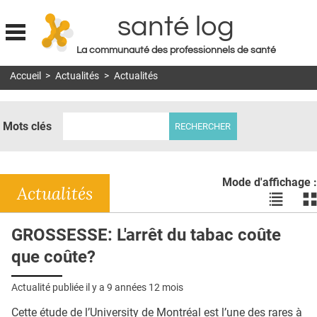
santé log
La communauté des professionnels de santé
Jump to navigation
Accueil
>
Actualités
>
Actualités
MON COMPTE
ABONNEMENT
Mots clés
S'ABONNER À LA REVUE SOIN À DOMICILE
ACTUS
Mode d'affichage :
DOSSIERS
Actualités
Voir
Vo
les
le
RÉSEAUX
actualité
ac
GROSSESSE: L'arrêt du tabac coûte
en
en
E-REVUE SAD
que coûte?
liste
bl
THÉMA
Actualité publiée il y a
9 années 12 mois
L'APP
Cette étude de l’University de Montréal est l’une des rares à