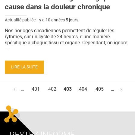
cause dans la douleur chronique
Actualité publiée il y a
10 années 5 jours
Nos horloges circadiennes permettent de réguler les
rythmes, sur un cycle de 24 heures, d'une manière
spécifique à chaque tissu et organe. Cependant, on ignore
...
LIRE LA SUITE
Pages
‹
…
401
402
403
404
405
…
›
RESTEZ INFORMÉ