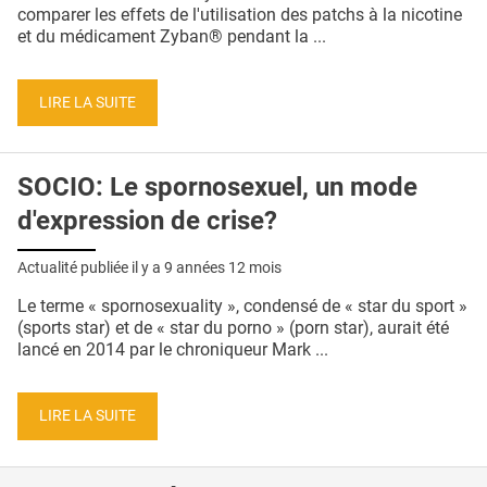
QUI SOMMES-NOUS ?
comparer les effets de l'utilisation des patchs à la nicotine
et du médicament Zyban® pendant la ...
PUBLICITÉ
CONDITIONS GÉNÉRALES
LIRE LA SUITE
CONTACT
SOCIO: Le spornosexuel, un mode
CRÉDITS
d'expression de crise?
Actualité publiée il y a
9 années 12 mois
Le terme « spornosexuality », condensé de « star du sport »
(sports star) et de « star du porno » (porn star), aurait été
lancé en 2014 par le chroniqueur Mark ...
LIRE LA SUITE