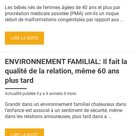
QUI SOMMES-NOUS ?
Les bébés nés de femmes âgées de 40 ans et plus par
procréation médicale assistée (PMA) ont-ils un risque
PUBLICITÉ
réduit de malformations congénitales par rapport aux ...
CONDITIONS GÉNÉRALES
LIRE LA SUITE
CONTACT
CRÉDITS
ENVIRONNEMENT FAMILIAL: Il fait la
qualité de la relation, même 60 ans
plus tard
Actualité publiée il y a
9 années 9 mois
Grandir dans un environnement familial chaleureux dans
l'enfance est associé à un sentiment de sécurité, même
dans les relations amoureuses, plus tard dans a ...
LIRE LA SUITE