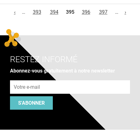
Pages
‹
…
393
394
395
396
397
…
›
RESTEZ INFORMÉ
Abonnez-vous gratuitement à notre newsletter
Adresse e-mail
S'ABONNER