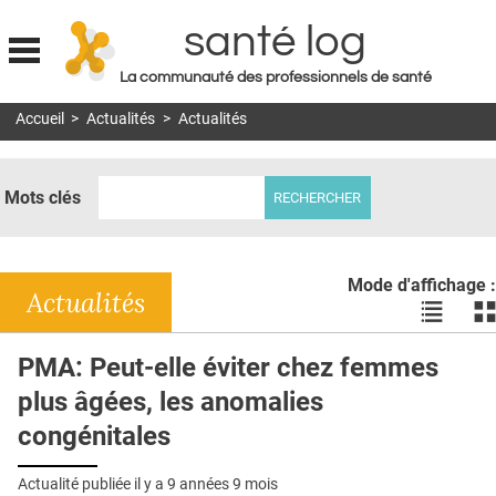
santé log
La communauté des professionnels de santé
Jump to navigation
Accueil
>
Actualités
>
Actualités
MON COMPTE
ABONNEMENT
Mots clés
S'ABONNER À LA REVUE SOIN À DOMICILE
ACTUS
Mode d'affichage :
DOSSIERS
Actualités
Voir
Vo
les
le
RÉSEAUX
actualité
ac
PMA: Peut-elle éviter chez femmes
en
en
E-REVUE SAD
plus âgées, les anomalies
liste
bl
THÉMA
congénitales
L'APP
Actualité publiée il y a
9 années 9 mois