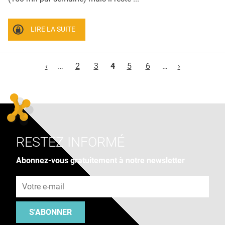
LIRE LA SUITE
Pages
‹
…
2
3
4
5
6
…
›
RESTEZ INFORMÉ
Abonnez-vous gratuitement à notre newsletter
Adresse e-mail
S'ABONNER