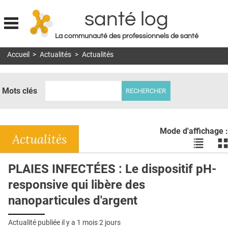
santé log
La communauté des professionnels de santé
Jump to navigation
Accueil
>
Actualités
>
Actualités
MON COMPTE
ABONNEMENT
Mots clés
S'ABONNER À LA REVUE SOIN À DOMICILE
ACTUS
Mode d'affichage :
DOSSIERS
Actualités
Voir
Vo
les
le
RÉSEAUX
actualité
ac
PLAIES INFECTÉES : Le dispositif pH-
en
en
E-REVUE SAD
responsive qui libère des
liste
bl
THÉMA
nanoparticules d'argent
L'APP
Actualité publiée il y a
1 mois 2 jours