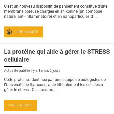
QUI SOMMES-NOUS ?
C’est un nouveau dispositif de pansement constitué d'une
membrane poreuse chargée en shikonine (un composé
PUBLICITÉ
naturel anti-inflammatoire) et en nanoparticules d' ...
CONDITIONS GÉNÉRALES
LIRE LA SUITE
CONTACT
CRÉDITS
La protéine qui aide à gérer le STRESS
cellulaire
Actualité publiée il y a
1 mois 2 jours
Cette protéine, identifiée par une équipe de biologistes de
l’Université de Syracuse, aide littéralement les cellules à
gérer le stress . Ces travaux, ...
LIRE LA SUITE