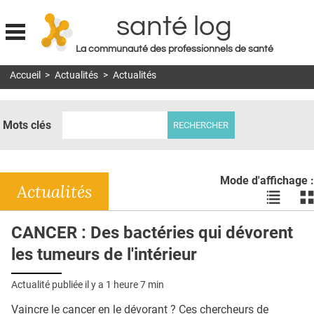
santé log
La communauté des professionnels de santé
Jump to navigation
Accueil
>
Actualités
>
Actualités
MON COMPTE
ABONNEMENT
Mots clés
S'ABONNER À LA REVUE SOIN À DOMICILE
ACTUS
Mode d'affichage :
DOSSIERS
Actualités
Voir
Vo
les
le
RÉSEAUX
actualité
ac
CANCER : Des bactéries qui dévorent
en
en
E-REVUE SAD
les tumeurs de l'intérieur
liste
bl
THÉMA
Actualité publiée il y a
1 heure 7 min
L'APP
Vaincre le cancer en le dévorant ? Ces chercheurs de