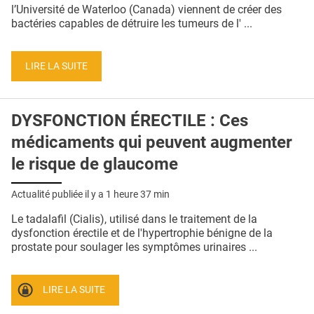
QUI SOMMES-NOUS ?
l’Université de Waterloo (Canada) viennent de créer des
bactéries capables de détruire les tumeurs de l' ...
PUBLICITÉ
CONDITIONS GÉNÉRALES
LIRE LA SUITE
CONTACT
DYSFONCTION ÉRECTILE : Ces
CRÉDITS
médicaments qui peuvent augmenter
le risque de glaucome
Actualité publiée il y a
1 heure 37 min
Le tadalafil (Cialis), utilisé dans le traitement de la
dysfonction érectile et de l'hypertrophie bénigne de la
prostate pour soulager les symptômes urinaires ...
LIRE LA SUITE