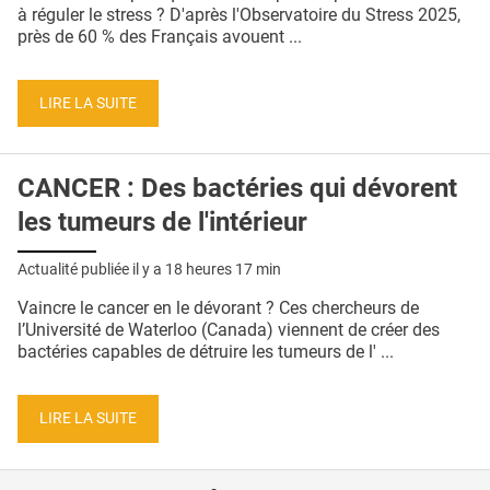
QUI SOMMES-NOUS ?
à réguler le stress ? D'après l'Observatoire du Stress 2025,
près de 60 % des Français avouent ...
PUBLICITÉ
CONDITIONS GÉNÉRALES
LIRE LA SUITE
CONTACT
CANCER : Des bactéries qui dévorent
CRÉDITS
les tumeurs de l'intérieur
Actualité publiée il y a
18 heures 17 min
Vaincre le cancer en le dévorant ? Ces chercheurs de
l’Université de Waterloo (Canada) viennent de créer des
bactéries capables de détruire les tumeurs de l' ...
LIRE LA SUITE