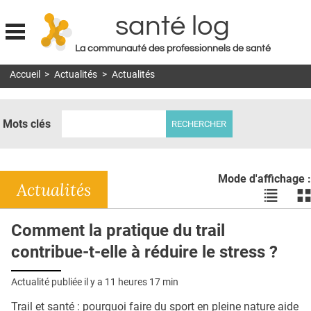
santé log
La communauté des professionnels de santé
Jump to navigation
Accueil
>
Actualités
>
Actualités
MON COMPTE
ABONNEMENT
Mots clés
S'ABONNER À LA REVUE SOIN À DOMICILE
ACTUS
Mode d'affichage :
DOSSIERS
Actualités
Voir
Vo
les
le
RÉSEAUX
actualité
ac
Comment la pratique du trail
en
en
E-REVUE SAD
contribue-t-elle à réduire le stress ?
liste
bl
THÉMA
Actualité publiée il y a
11 heures 17 min
L'APP
Trail et santé : pourquoi faire du sport en pleine nature aide