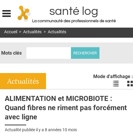
santé log
La communauté des professionnels de santé
Jump to navigation
Accueil
>
Actualités
>
Actualités
MON COMPTE
ABONNEMENT
Mots clés
S'ABONNER À LA REVUE SOIN À DOMICILE
ACTUS
Mode d'affichage :
DOSSIERS
Actualités
Voir
Vo
les
le
RÉSEAUX
actualité
ac
ALIMENTATION et MICROBIOTE :
en
en
E-REVUE SAD
Quand fibres ne riment pas forcément
liste
bl
THÉMA
avec ligne
L'APP
Actualité publiée il y a
8 années 10 mois