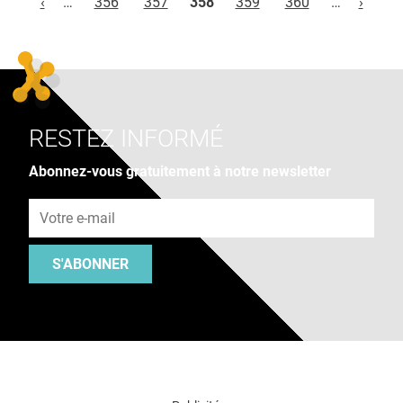
‹
…
356
357
358
359
360
…
›
RESTEZ INFORMÉ
Abonnez-vous gratuitement à notre newsletter
Adresse e-mail
S'ABONNER