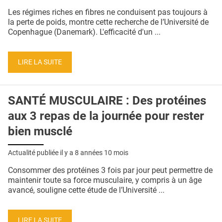
QUI SOMMES-NOUS ?
Les régimes riches en fibres ne conduisent pas toujours à
la perte de poids, montre cette recherche de l’Université de
PUBLICITÉ
Copenhague (Danemark). L'efficacité d'un ...
CONDITIONS GÉNÉRALES
LIRE LA SUITE
CONTACT
CRÉDITS
SANTÉ MUSCULAIRE : Des protéines
aux 3 repas de la journée pour rester
bien musclé
Actualité publiée il y a
8 années 10 mois
Consommer des protéines 3 fois par jour peut permettre de
maintenir toute sa force musculaire, y compris à un âge
avancé, souligne cette étude de l’Université ...
LIRE LA SUITE