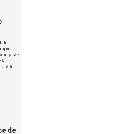
o
t de
rapie
 une piste
 la
ant le ...
ce de