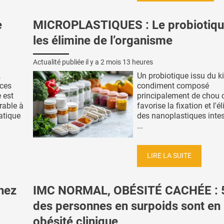
e
MICROPLASTIQUES : Le probiotiqu
les élimine de l’organisme
Actualité publiée il y a
2 mois 13 heures
,
Un probiotique issu du k
ces
condiment composé
 est
principalement de chou c
rable à
favorise la fixation et l'é
ratique
des nanoplastiques intes
...
LIRE LA SUITE
hez
IMC NORMAL, OBÉSITÉ CACHÉE : 
des personnes en surpoids sont en
obésité clinique