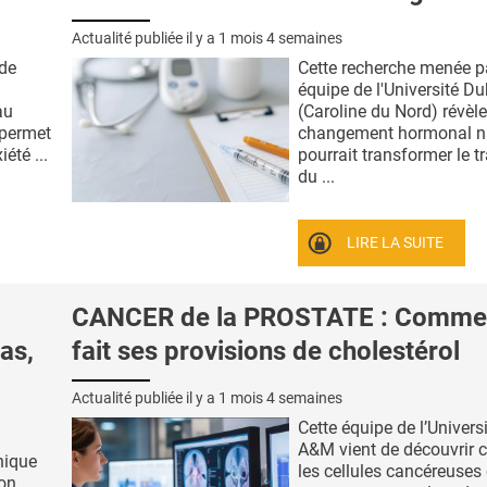
Actualité publiée il y a
1 mois 4 semaines
 de
Cette recherche menée p
équipe de l'Université D
au
(Caroline du Nord) révèl
 permet
changement hormonal na
iété ...
pourrait transformer le t
du ...
LIRE LA SUITE
CANCER de la PROSTATE : Commen
as,
fait ses provisions de cholestérol
Actualité publiée il y a
1 mois 4 semaines
Cette équipe de l’Univers
A&M vient de découvrir
nique
les cellules cancéreuses 
ion