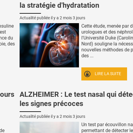
la stratégie d'hydratation
Actualité publiée il y a
2 mois 3 jours
insuline
Cette étude, menée par 
 est
urologues et des néphro
ance du
l'Université Duke (Caroli
oie, des
Nord) souligne la nécess
nouvelles méthodes de p
des ...
LIRE LA SUITE
jours
ALZHEIMER : Le test nasal qui déte
les signes précoces
Actualité publiée il y a
2 mois 3 jours
Un test par écouvillon n
 de
permettant de détecter l