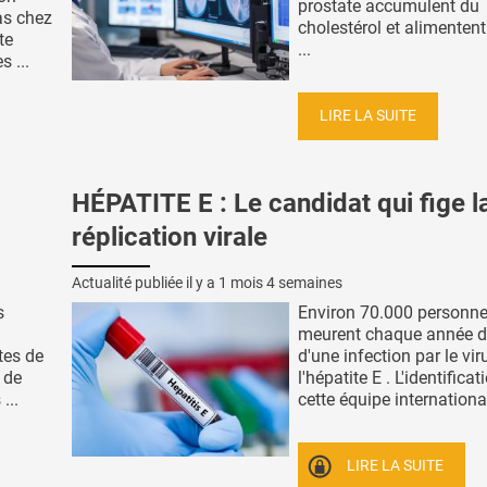
prostate accumulent du
as chez
cholestérol et alimentent
te
...
 ...
LIRE LA SUITE
HÉPATITE E : Le candidat qui fige l
réplication virale
Actualité publiée il y a
1 mois 4 semaines
s
Environ 70.000 personn
meurent chaque année d
tes de
d'une infection par le vir
 de
l'hépatite E . L'identificat
...
cette équipe internationale
LIRE LA SUITE