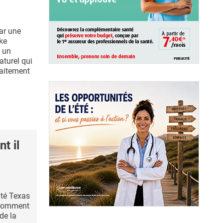
ar une
uke
e un
turel qui
raitement
t il
ité Texas
 comment
de la