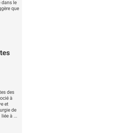
e dans le
ggère que
tes
tes des
ocié à
ve et
urgie de
iée à ...