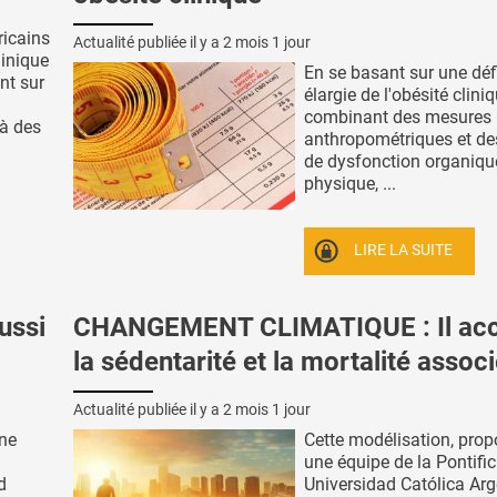
ricains
Actualité publiée il y a
2 mois 1 jour
linique
En se basant sur une déf
nt sur
élargie de l'obésité clini
combinant des mesures
à des
anthropométriques et de
de dysfonction organiqu
physique, ...
LIRE LA SUITE
ussi
CHANGEMENT CLIMATIQUE : Il acc
la sédentarité et la mortalité assoc
Actualité publiée il y a
2 mois 1 jour
une
Cette modélisation, prop
une équipe de la Pontific
d
Universidad Católica Arg