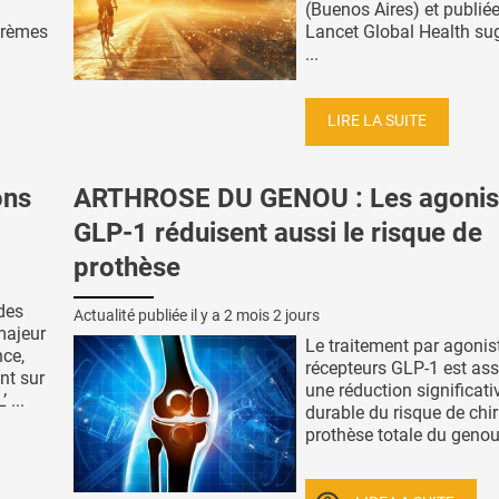
(Buenos Aires) et publié
crèmes
Lancet Global Health su
...
LIRE LA SUITE
ons
ARTHROSE DU GENOU : Les agonis
GLP-1 réduisent aussi le risque de
prothèse
des
Actualité publiée il y a
2 mois 2 jours
majeur
Le traitement par agonis
nce,
récepteurs GLP-1 est ass
nt sur
une réduction significati
 ...
durable du risque de chir
prothèse totale du genou l