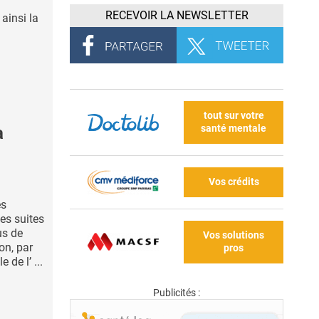
RECEVOIR LA NEWSLETTER
 ainsi la
tout sur votre
santé mentale
a
Vos crédits
es
es suites
us de
Vos solutions
ion, par
pros
 de l’ ...
Publicités :