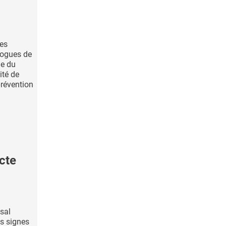
des
logues de
ne du
ité de
révention
cte
asal
es signes