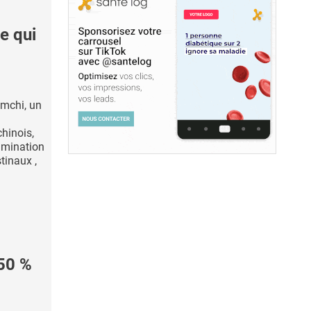
e qui
imchi, un
hinois,
limination
tinaux ,
50 %