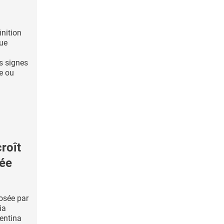
inition
que
s signes
e ou
roît
iée
osée par
ia
entina