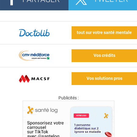
tout sur votre santé mentale
Vos crédits
Vos solutions pros
Publicités :