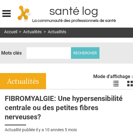
santé log
La communauté des professionnels de santé
Jump to navigation
Accueil
>
Actualités
>
Actualités
MON COMPTE
ABONNEMENT
Mots clés
S'ABONNER À LA REVUE SOIN À DOMICILE
ACTUS
Mode d'affichage :
DOSSIERS
Actualités
Voir
Vo
les
le
RÉSEAUX
actualité
ac
FIBROMYALGIE: Une hypersensibilité
en
en
E-REVUE SAD
centrale ou des petites fibres
liste
bl
THÉMA
nerveuses?
L'APP
Actualité publiée il y a
10 années 5 mois