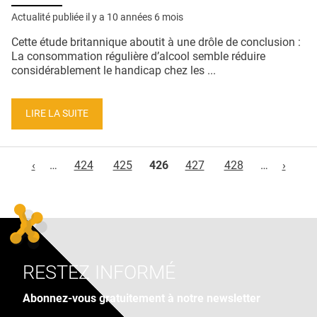
Actualité publiée il y a
10 années 6 mois
Cette étude britannique aboutit à une drôle de conclusion :
La consommation régulière d’alcool semble réduire
considérablement le handicap chez les ...
LIRE LA SUITE
Pages
‹
…
424
425
426
427
428
…
›
RESTEZ INFORMÉ
Abonnez-vous gratuitement à notre newsletter
Adresse e-mail