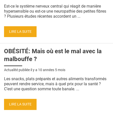
QUI SOMMES-NOUS ?
Est-ce le système nerveux central qui réagit de manière
hypersensible ou est-ce une neuropathie des petites fibres
PUBLICITÉ
? Plusieurs études récentes accordent un ...
CONDITIONS GÉNÉRALES
LIRE LA SUITE
CONTACT
CRÉDITS
OBÉSITÉ: Mais où est le mal avec la
malbouffe ?
Actualité publiée il y a
10 années 5 mois
Les snacks, plats préparés et autres aliments transformés
peuvent rendre service, mais à quel prix pour la santé ?
C’est une question somme toute banale. ...
LIRE LA SUITE