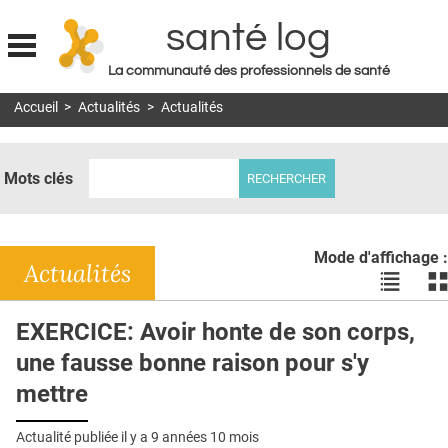
santé log
La communauté des professionnels de santé
Jump to navigation
Accueil
>
Actualités
>
Actualités
MON COMPTE
ABONNEMENT
Mots clés
S'ABONNER À LA REVUE SOIN À DOMICILE
ACTUS
Mode d'affichage :
DOSSIERS
Actualités
Voir
Vo
les
le
RÉSEAUX
actualité
ac
EXERCICE: Avoir honte de son corps,
en
en
E-REVUE SAD
une fausse bonne raison pour s'y
liste
bl
THÉMA
mettre
L'APP
Actualité publiée il y a
9 années 10 mois