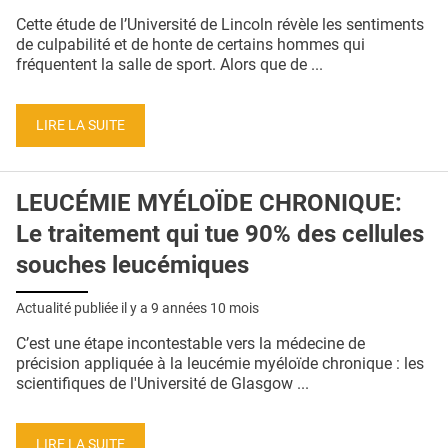
QUI SOMMES-NOUS ?
Cette étude de l’Université de Lincoln révèle les sentiments
de culpabilité et de honte de certains hommes qui
PUBLICITÉ
fréquentent la salle de sport. Alors que de ...
CONDITIONS GÉNÉRALES
LIRE LA SUITE
CONTACT
CRÉDITS
LEUCÉMIE MYÉLOÏDE CHRONIQUE:
Le traitement qui tue 90% des cellules
souches leucémiques
Actualité publiée il y a
9 années 10 mois
C’est une étape incontestable vers la médecine de
précision appliquée à la leucémie myéloïde chronique : les
scientifiques de l'Université de Glasgow ...
LIRE LA SUITE