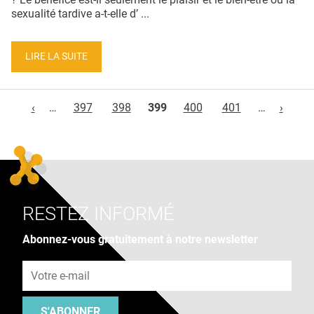
sexualité tardive a-t-elle d’ ...
LIRE LA SUITE
Pages
‹
…
397
398
399
400
401
…
›
RESTEZ INFORMÉ
Abonnez-vous gratuitement à notre newsletter
Adresse e-mail
S'ABONNER