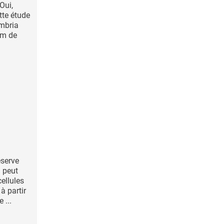
Oui,
tte étude
umbria
am de
éserve
l peut
ellules
à partir
 ...