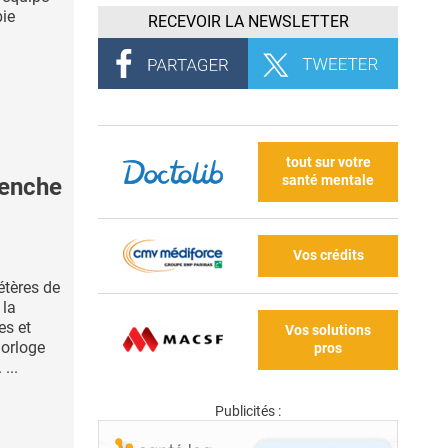
bie
RECEVOIR LA NEWSLETTER
tout sur votre
santé mentale
lenche
Vos crédits
étères de
 la
es et
Vos solutions
horloge
pros
...
Publicités :