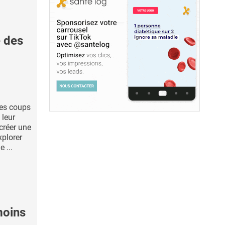
 des
des coups
 leur
créer une
xplorer
 ...
moins