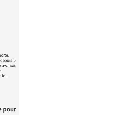
orte,
 depuis 5
e avancé,
e
te ...
le pour