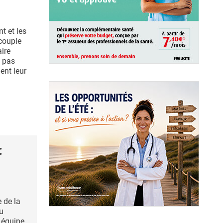
t et les
couple
ire
e pas
ent leur
:
 de la
du
 équipe