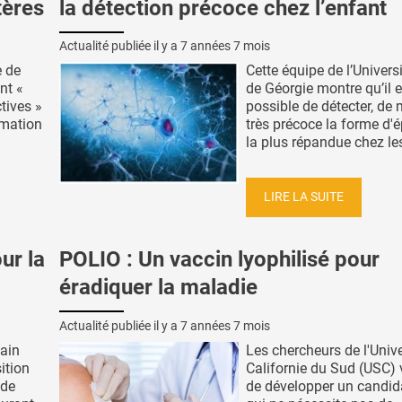
tères
la détection précoce chez l’enfant
Actualité publiée il y a
7 années 7 mois
e de
Cette équipe de l’Universi
nt «
de Géorgie montre qu’il e
ctives »
possible de détecter, de
rmation
très précoce la forme d'é
la plus répandue chez les 
LIRE LA SUITE
ur la
POLIO : Un vaccin lyophilisé pour
éradiquer la maladie
Actualité publiée il y a
7 années 7 mois
sain
Les chercheurs de l'Unive
ition
Californie du Sud (USC) 
 de
de développer un candid