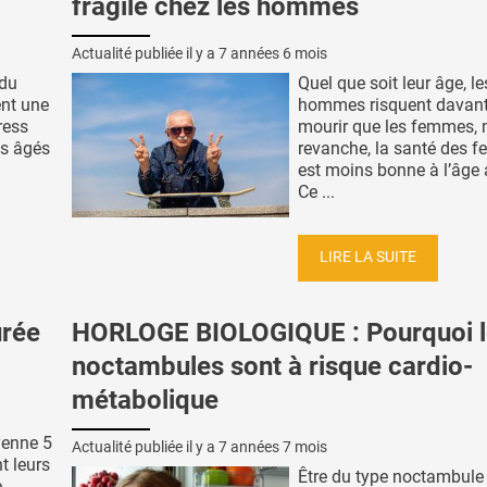
fragile chez les hommes
Actualité publiée il y a
7 années 6 mois
 du
Quel que soit leur âge, le
ent une
hommes risquent davan
ress
mourir que les femmes, 
es âgés
revanche, la santé des 
est moins bonne à l’âge
Ce ...
LIRE LA SUITE
urée
HORLOGE BIOLOGIQUE : Pourquoi l
noctambules sont à risque cardio-
métabolique
yenne 5
Actualité publiée il y a
7 années 7 mois
t leurs
Être du type noctambule e
e