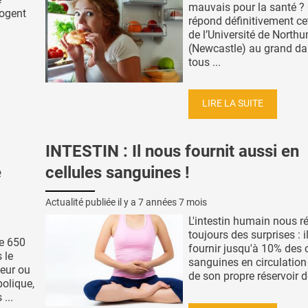
mauvais pour la santé ? 
rogent
répond définitivement ce
de l’Université de North
(Newcastle) au grand d
tous ...
LIRE LA SUITE
INTESTIN : Il nous fournit aussi en
e
cellules sanguines !
Actualité publiée il y a
7 années 7 mois
L'intestin humain nous r
toujours des surprises : i
de 650
fournir jusqu'à 10% des c
 le
sanguines en circulation 
teur ou
de son propre réservoir de
olique,
...