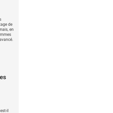
s
tage de
mais, en
femmes
 avancé.
es
st-il