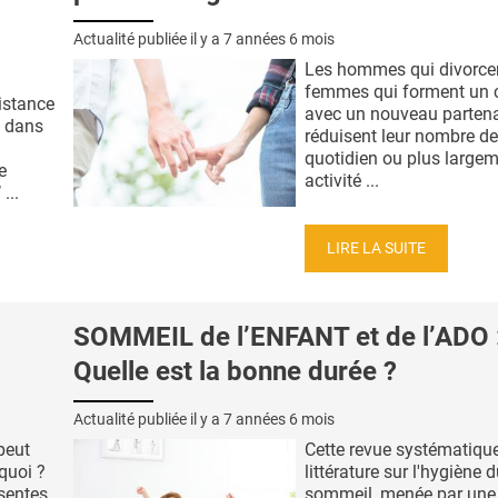
Actualité publiée il y a
7 années 6 mois
Les hommes qui divorcen
femmes qui forment un 
istance
avec un nouveau partena
s dans
réduisent leur nombre d
quotidien ou plus largem
e
activité ...
...
LIRE LA SUITE
SOMMEIL de l’ENFANT et de l’ADO 
Quelle est la bonne durée ?
Actualité publiée il y a
7 années 6 mois
peut
Cette revue systématique
quoi ?
littérature sur l'hygiène 
ésentes
sommeil, menée par une