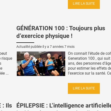
LIRE LA SUITE
GÉNÉRATION 100 : Toujours plus
d’exercice physique !
Actualité publiée il y a
7 années 7 mois
peut
On connait l’étude de coh
e risque
Generation 100 , qui suit
s
ans, des personnes d’âg
te
pour estimer les effets d
ée ...
l’exercice sur la santé. Cet
LIRE LA SUITE
 Ils
ÉPILEPSIE : L’intelligence artificiel