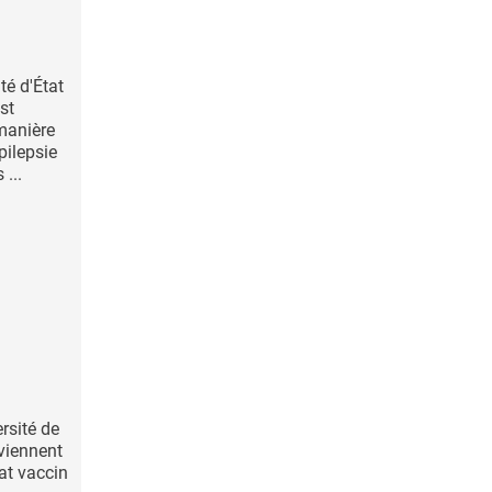
té d'État
st
 manière
pilepsie
...
rsité de
viennent
at vaccin