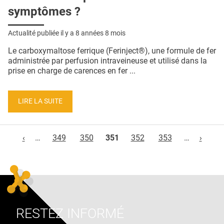
symptômes ?
Actualité publiée il y a
8 années 8 mois
Le carboxymaltose ferrique (Ferinject®), une formule de fer
administrée par perfusion intraveineuse et utilisé dans la
prise en charge de carences en fer ...
LIRE LA SUITE
Pages
‹
…
349
350
351
352
353
…
›
RESTEZ INFORMÉ