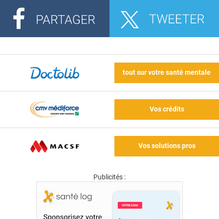
tout sur votre santé mentale
Vos crédits
Vos solutions pros
Publicités :