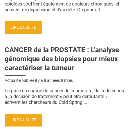
QUI SOMMES-NOUS ?
opioïdes souffrent également de douleurs chroniques, et
souvent de dépression et d'anxiété. On pourrait ...
PUBLICITÉ
CONDITIONS GÉNÉRALES
LIRE LA SUITE
CONTACT
CANCER de la PROSTATE : L’analyse
CRÉDITS
génomique des biopsies pour mieux
caractériser la tumeur
Actualité publiée il y a
8 années 8 mois
La prise en charge du cancer de la prostate, de la détection
à la décision de traitement « peut être déroutante »,
écrivent les chercheurs du Cold Spring ...
LIRE LA SUITE