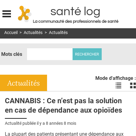
santé log
La communauté des professionnels de santé
Jump to navigation
Accueil
>
Actualités
>
Actualités
MON COMPTE
ABONNEMENT
Mots clés
S'ABONNER À LA REVUE SOIN À DOMICILE
ACTUS
Mode d'affichage :
DOSSIERS
Actualités
Voir
Vo
les
le
RÉSEAUX
actualité
ac
CANNABIS : Ce n’est pas la solution
en
en
E-REVUE SAD
en cas de dépendance aux opioïdes
liste
bl
THÉMA
Actualité publiée il y a
8 années 8 mois
L'APP
La plupart des patients présentant une dépendance aux