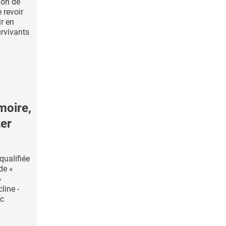
ion de
revoir
ir en
urvivants
moire,
ter
qualifiée
de «
»
line -
nc