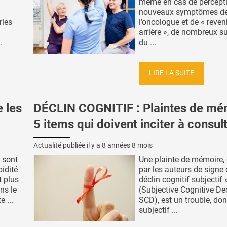
même en cas de percept
nouveaux symptômes de 
ries
l’oncologue et de « reven
arrière », de nombreux s
.
du ...
LIRE LA SUITE
 les
DÉCLIN COGNITIF : Plaintes de mé
5 items qui doivent inciter à consul
Actualité publiée il y a
8 années 8 mois
s sont
Une plainte de mémoire, 
idité
par les auteurs de signe 
t plus
déclin cognitif subjectif 
ns le
(Subjective Cognitive Dec
 ...
SCD), est un trouble, do
subjectif ...