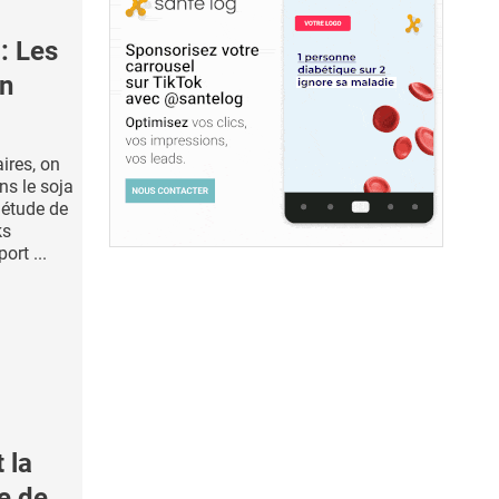
: Les
on
ires, on
s le soja
 étude de
ks
ort ...
 la
ce de