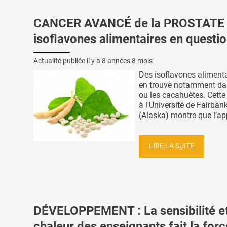
CANCER AVANCÉ de la PROSTATE 
isoflavones alimentaires en questi
Actualité publiée il y a
8 années 8 mois
Des isoflavones alimenta
en trouve notamment dan
ou les cacahuètes. Cette
à l'Université de Fairban
(Alaska) montre que l’app
LIRE LA SUITE
DÉVELOPPEMENT : La sensibilité et
chaleur des enseignants fait la for