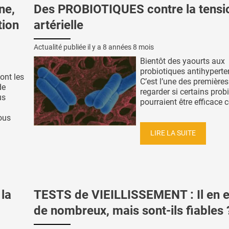
ne,
Des PROBIOTIQUES contre la tensi
tion
artérielle
Actualité publiée il y a
8 années 8 mois
Bientôt des yaourts aux
probiotiques antihyperte
ont les
C’est l’une des première
de
regarder si certains prob
us
pourraient être efficace co
ous
LIRE LA SUITE
la
TESTS de VIEILLISSEMENT : Il en e
de nombreux, mais sont-ils fiables 