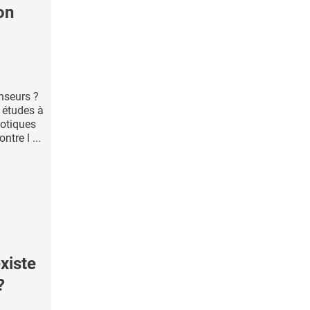
on
nseurs ?
s études à
iotiques
ntre l ...
xiste
?