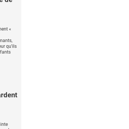
ment «
nants,
eur qu’ils
nfants
ardent
ainte