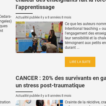
l’apprentissage
Cedars-
Actualité publiée il y a
8 années 8 mois
Angeles)
Ce que les auteurs nom
aques
Intentional teaching » ou
ont
l'engagement des enseig
leur sensibilité et la chal
témoignent aux petits e
durant ...
LIRE LA SUITE
CANCER : 20% des survivants en g
un stress post-traumatique
Actualité publiée il y a
8 années 8 mois
tration
Crainte de la récidive, cr