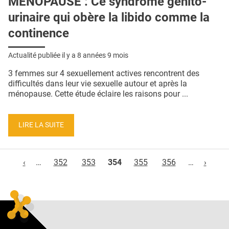
MÉNOPAUSE : Ce syndrome génito-
urinaire qui obère la libido comme la
continence
Actualité publiée il y a
8 années 9 mois
3 femmes sur 4 sexuellement actives rencontrent des
difficultés dans leur vie sexuelle autour et après la
ménopause. Cette étude éclaire les raisons pour ...
LIRE LA SUITE
Pages
‹
…
352
353
354
355
356
…
›