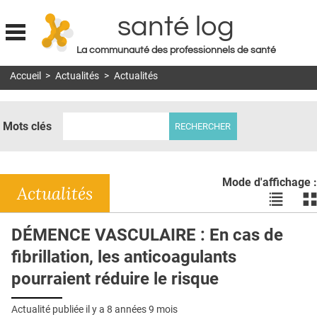
santé log
La communauté des professionnels de santé
Jump to navigation
Accueil
>
Actualités
>
Actualités
MON COMPTE
ABONNEMENT
Mots clés
S'ABONNER À LA REVUE SOIN À DOMICILE
ACTUS
Mode d'affichage :
DOSSIERS
Actualités
Voir
Vo
les
le
RÉSEAUX
actualité
ac
DÉMENCE VASCULAIRE : En cas de
en
en
E-REVUE SAD
fibrillation, les anticoagulants
liste
bl
THÉMA
pourraient réduire le risque
L'APP
Actualité publiée il y a
8 années 9 mois