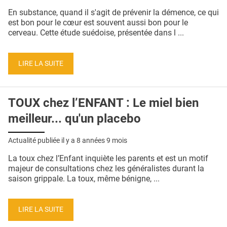
QUI SOMMES-NOUS ?
En substance, quand il s'agit de prévenir la démence, ce qui
est bon pour le cœur est souvent aussi bon pour le
PUBLICITÉ
cerveau. Cette étude suédoise, présentée dans l ...
CONDITIONS GÉNÉRALES
LIRE LA SUITE
CONTACT
CRÉDITS
TOUX chez l’ENFANT : Le miel bien
meilleur... qu'un placebo
Actualité publiée il y a
8 années 9 mois
La toux chez l’Enfant inquiète les parents et est un motif
majeur de consultations chez les généralistes durant la
saison grippale. La toux, même bénigne, ...
LIRE LA SUITE