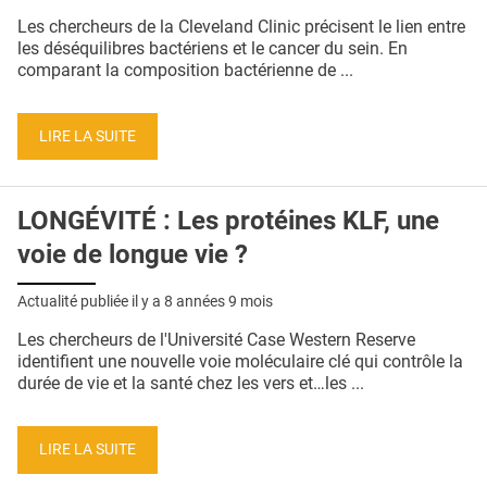
QUI SOMMES-NOUS ?
Les chercheurs de la Cleveland Clinic précisent le lien entre
les déséquilibres bactériens et le cancer du sein. En
PUBLICITÉ
comparant la composition bactérienne de ...
CONDITIONS GÉNÉRALES
LIRE LA SUITE
CONTACT
CRÉDITS
LONGÉVITÉ : Les protéines KLF, une
voie de longue vie ?
Actualité publiée il y a
8 années 9 mois
Les chercheurs de l'Université Case Western Reserve
identifient une nouvelle voie moléculaire clé qui contrôle la
durée de vie et la santé chez les vers et…les ...
LIRE LA SUITE