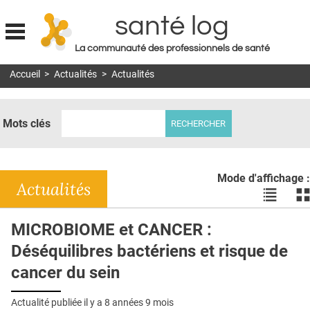
santé log
La communauté des professionnels de santé
Jump to navigation
Accueil
>
Actualités
>
Actualités
MON COMPTE
ABONNEMENT
Mots clés
S'ABONNER À LA REVUE SOIN À DOMICILE
ACTUS
Mode d'affichage :
DOSSIERS
Actualités
Voir
Vo
les
le
RÉSEAUX
actualité
ac
MICROBIOME et CANCER :
en
en
E-REVUE SAD
Déséquilibres bactériens et risque de
liste
bl
THÉMA
cancer du sein
L'APP
Actualité publiée il y a
8 années 9 mois