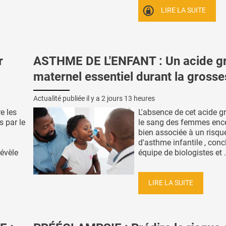
LIRE LA SUITE
r
ASTHME DE L'ENFANT : Un acide g
maternel essentiel durant la gross
Actualité publiée il y a
2 jours 13 heures
e les
L'absence de cet acide g
s par le
le sang des femmes ence
bien associée à un risqu
d'asthme infantile , conc
révèle
équipe de biologistes et .
LIRE LA SUITE