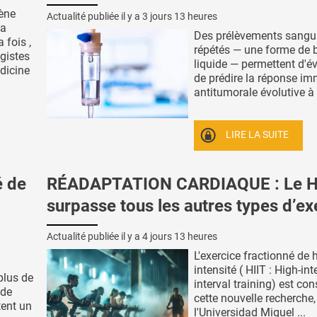
ène
Actualité publiée il y a
3 jours 13 heures
la
Des prélèvements sangu
 fois ,
répétés — une forme de 
ogistes
liquide — permettent d'év
dicine
de prédire la réponse im
antitumorale évolutive à l'
LIRE LA SUITE
é de
RÉADAPTATION CARDIAQUE : Le H
surpasse tous les autres types d’ex
Actualité publiée il y a
4 jours 13 heures
L'exercice fractionné de 
intensité ( HIIT : High-int
plus de
interval training) est con
 de
cette nouvelle recherche
tent un
l'Universidad Miguel ...