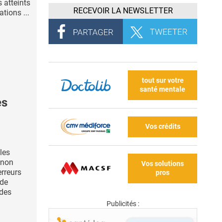
s atteints
RECEVOIR LA NEWSLETTER
tions ...
tout sur votre
santé mentale
es
Vos crédits
les
 non
Vos solutions
erreurs
pros
 de
 des
Publicités :