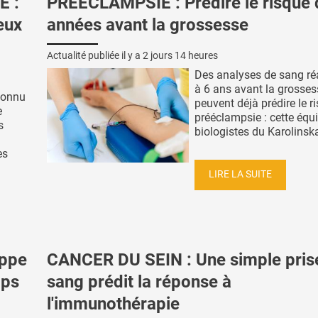
E :
PRÉÉCLAMPSIE : Prédire le risque 
ieux
années avant la grossesse
Actualité publiée il y a
2 jours 14 heures
Des analyses de sang ré
à 6 ans avant la grosses
connu
peuvent déjà prédire le r
e
prééclampsie : cette équ
s
biologistes du Karolinska 
es
LIRE LA SUITE
appe
CANCER DU SEIN : Une simple pris
mps
sang prédit la réponse à
l'immunothérapie