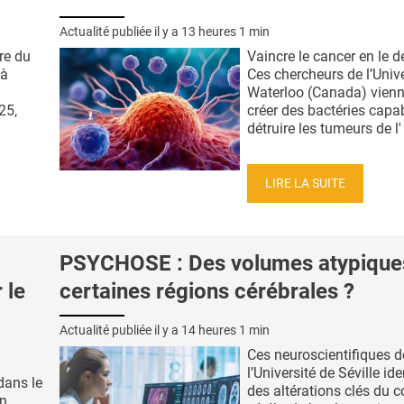
Actualité publiée il y a
13 heures 1 min
ire du
Vaincre le cancer en le d
 à
Ces chercheurs de l’Unive
Waterloo (Canada) vienn
25,
créer des bactéries capa
détruire les tumeurs de l' 
LIRE LA SUITE
PSYCHOSE : Des volumes atypique
 le
certaines régions cérébrales ?
Actualité publiée il y a
14 heures 1 min
Ces neuroscientifiques d
l’Université de Séville ide
 dans le
des altérations clés du c
on