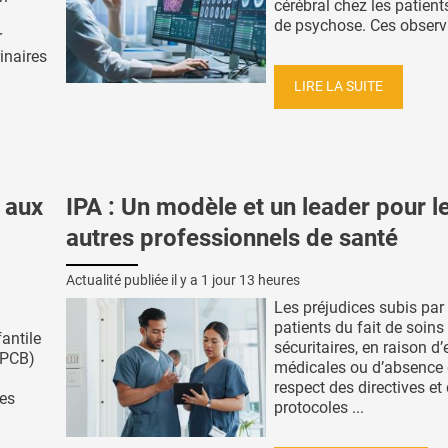
cérébral chez les patient
de psychose. Ces observa
r
inaires
LIRE LA SUITE
 aux
IPA : Un modèle et un leader pour l
autres professionnels de santé
Actualité publiée il y a
1 jour 13 heures
Les préjudices subis par 
patients du fait de soins
fantile
sécuritaires, en raison d’
(PCB)
médicales ou d’absence
respect des directives et
des
protocoles ...