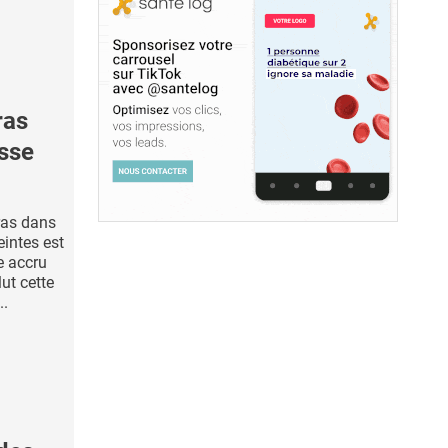
ras
esse
ras dans
intes est
e accru
lut cette
..