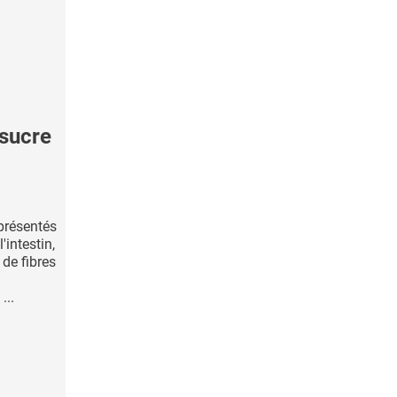
sucre
présentés
intestin,
de fibres
...