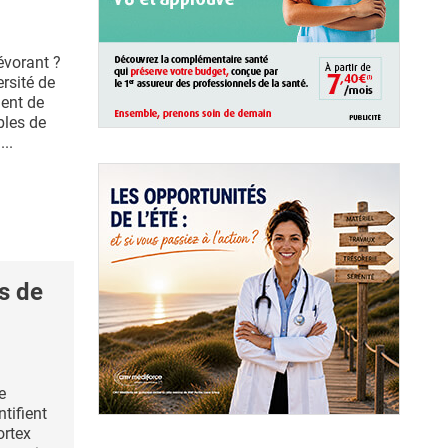
évorant ?
rsité de
ent de
bles de
...
s de
e
ntifient
ortex