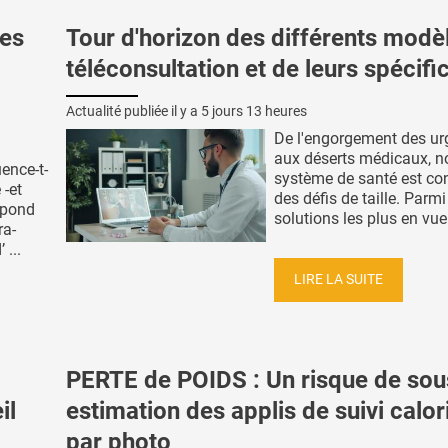
es
Tour d'horizon des différents modè
téléconsultation et de leurs spécific
Actualité publiée il y a
5 jours 13 heures
De l'engorgement des u
aux déserts médicaux, n
ence-t-
système de santé est co
 -et
des défis de taille. Parmi
répond
solutions les plus en vue 
ra-
...
LIRE LA SUITE
PERTE de POIDS : Un risque de sou
il
estimation des applis de suivi calo
par photo