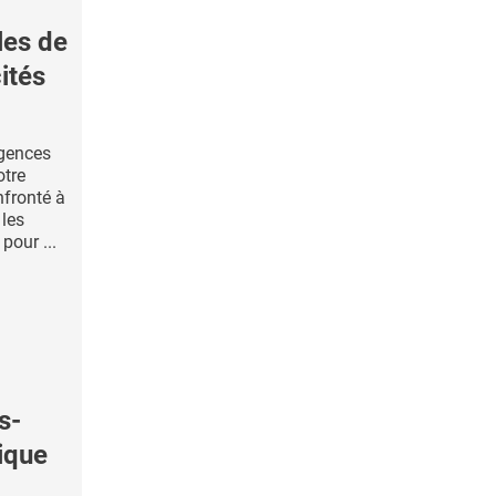
les de
ités
rgences
otre
nfronté à
 les
pour ...
s-
rique