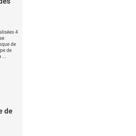
des
alisées 4
se
isque de
ipe de
...
e de