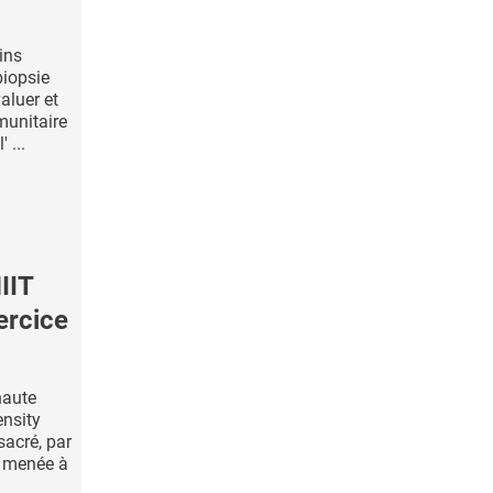
ins
biopsie
aluer et
munitaire
 ...
IIT
ercice
haute
ensity
sacré, par
, menée à