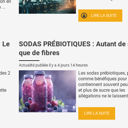
ion en
...
LIRE LA SUITE
 Le
SODAS PRÉBIOTIQUES : Autant de 
que de fibres
Actualité publiée il y a
4 jours 14 heures
 des 2
Les sodas prébiotiques, 
comme bénéfiques pour l'
contiennent souvent peu 
ette
et plus de sucre que les
allégations ne le laissent 
LIRE LA SUITE