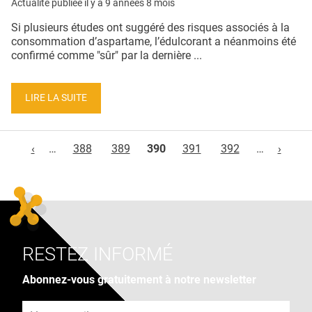
Actualité publiée il y a
9 années 8 mois
Si plusieurs études ont suggéré des risques associés à la
consommation d’aspartame, l’édulcorant a néanmoins été
confirmé comme "sûr" par la dernière ...
LIRE LA SUITE
Pages
‹
…
388
389
390
391
392
…
›
RESTEZ INFORMÉ
Abonnez-vous gratuitement à notre newsletter
Adresse e-mail