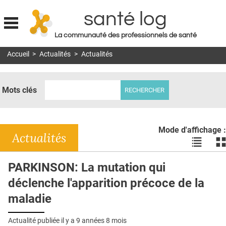
santé log
La communauté des professionnels de santé
Jump to navigation
Accueil
>
Actualités
>
Actualités
MON COMPTE
ABONNEMENT
Mots clés
S'ABONNER À LA REVUE SOIN À DOMICILE
ACTUS
Mode d'affichage :
DOSSIERS
Actualités
Voir
Vo
les
le
RÉSEAUX
actualité
ac
PARKINSON: La mutation qui
en
en
E-REVUE SAD
déclenche l'apparition précoce de la
liste
bl
THÉMA
maladie
L'APP
Actualité publiée il y a
9 années 8 mois