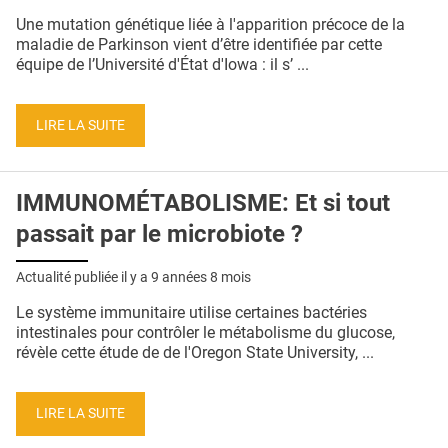
QUI SOMMES-NOUS ?
Une mutation génétique liée à l'apparition précoce de la
maladie de Parkinson vient d’être identifiée par cette
PUBLICITÉ
équipe de l’Université d'État d'Iowa : il s’ ...
CONDITIONS GÉNÉRALES
LIRE LA SUITE
CONTACT
CRÉDITS
IMMUNOMÉTABOLISME: Et si tout
passait par le microbiote ?
Actualité publiée il y a
9 années 8 mois
Le système immunitaire utilise certaines bactéries
intestinales pour contrôler le métabolisme du glucose,
révèle cette étude de de l'Oregon State University, ...
LIRE LA SUITE