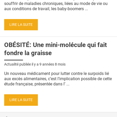
QUI SOMMES-NOUS ?
souffrir de maladies chroniques, liées au mode de vie ou
aux conditions de travail, les baby-boomers ...
PUBLICITÉ
CONDITIONS GÉNÉRALES
LIRE LA SUITE
CONTACT
OBÉSITÉ: Une mini-molécule qui fait
CRÉDITS
fondre la graisse
Actualité publiée il y a
9 années 8 mois
Un nouveau médicament pour lutter contre le surpoids lié
aux excès alimentaires, c’est l’implication possible de cette
étude française, présentée dans l’ ...
LIRE LA SUITE