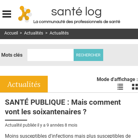
santé log
La communauté des professionnels de santé
Jump to navigation
Accueil
>
Actualités
>
Actualités
MON COMPTE
ABONNEMENT
Mots clés
S'ABONNER À LA REVUE SOIN À DOMICILE
ACTUS
Mode d'affichage :
DOSSIERS
Actualités
Voir
Vo
les
le
RÉSEAUX
actualité
ac
SANTÉ PUBLIQUE : Mais comment
en
en
E-REVUE SAD
vont les soixantenaires ?
liste
bl
THÉMA
Actualité publiée il y a
9 années 8 mois
L'APP
Moins susceptibles d'infections mais plus susceptibles de