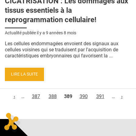
CICATRISATION : Les dommages aux
tissus essentiels à la
reprogrammation cellulaire!
Actualité publiée il y a
9 années 8 mois
Les cellules endommagées envoient des signaux aux
cellules voisines qui se traduisent par l'acquisition de
caractéristiques embryonnaires qui favorisent la ...
LIRE LA SUITE
Pages
‹
…
387
388
389
390
391
…
›