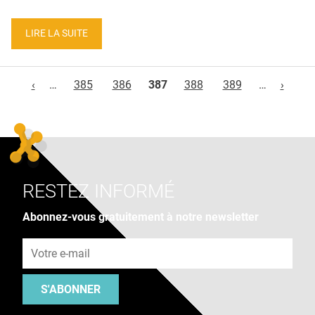
LIRE LA SUITE
Pages
‹
…
385
386
387
388
389
…
›
RESTEZ INFORMÉ
Abonnez-vous gratuitement à notre newsletter
Adresse e-mail
S'ABONNER