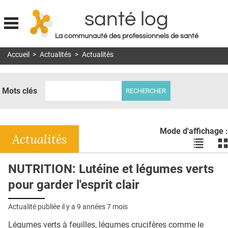
santé log
La communauté des professionnels de santé
Jump to navigation
Accueil
>
Actualités
>
Actualités
MON COMPTE
ABONNEMENT
Mots clés
S'ABONNER À LA REVUE SOIN À DOMICILE
ACTUS
Mode d'affichage :
DOSSIERS
Actualités
Voir
Vo
les
le
RÉSEAUX
actualité
ac
NUTRITION: Lutéine et légumes verts
en
en
E-REVUE SAD
pour garder l'esprit clair
liste
bl
THÉMA
Actualité publiée il y a
9 années 7 mois
L'APP
Légumes verts à feuilles, légumes crucifères comme le