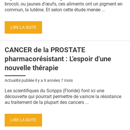
QUI SOMMES-NOUS ?
brocoli, ou jaunes d'œufs, ces aliments ont un pigment en
commun, la lutéine. Et selon cette étude menée ...
PUBLICITÉ
CONDITIONS GÉNÉRALES
LIRE LA SUITE
CONTACT
CANCER de la PROSTATE
CRÉDITS
pharmacorésistant : L'espoir d'une
nouvelle thérapie
Actualité publiée il y a
9 années 7 mois
Les scientifiques du Scripps (Floride) font ici une
découverte qui pourrait permettre de vaincre la résistance
au traitement de la plupart des cancers ...
LIRE LA SUITE