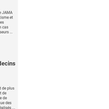
le JAMA
tisme et
res
n cas
seurs ...
decins
t de plus
t de
ve de
que des
alisés ...