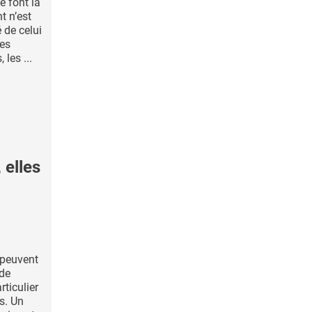
 font la
t n’est
 de celui
es
 les ...
elles
 peuvent
 de
ticulier
s. Un