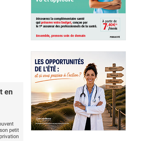
t en
souvent
son petit
 privation