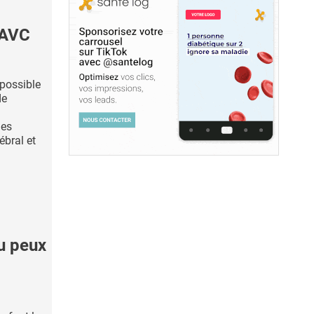
d'AVC
 possible
de
ues
ébral et
u peux