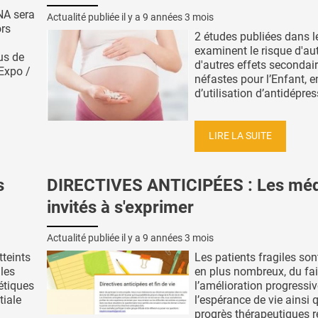
A sera
Actualité publiée il y a
9 années 3 mois
ors
2 études publiées dans 
examinent le risque d'au
us de
d'autres effets secondai
Expo /
néfastes pour l’Enfant, e
d’utilisation d’antidépres
LIRE LA SUITE
s
DIRECTIVES ANTICIPÉES : Les mé
invités à s'exprimer
Actualité publiée il y a
9 années 3 mois
tteints
Les patients fragiles son
les
en plus nombreux, du fai
étiques
l’amélioration progressi
tiale
l’espérance de vie ainsi 
progrès thérapeutiques ré