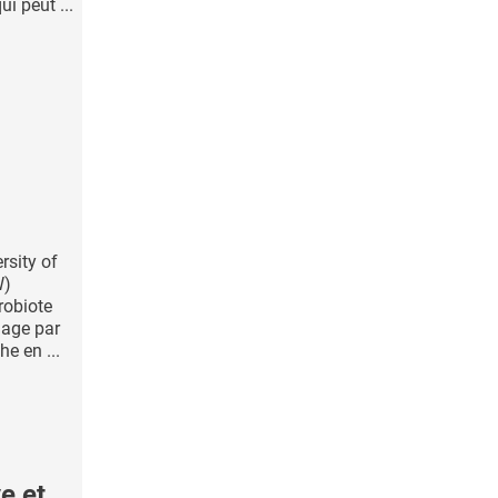
 peut ...
rsity of
W)
robiote
hage par
he en ...
e et