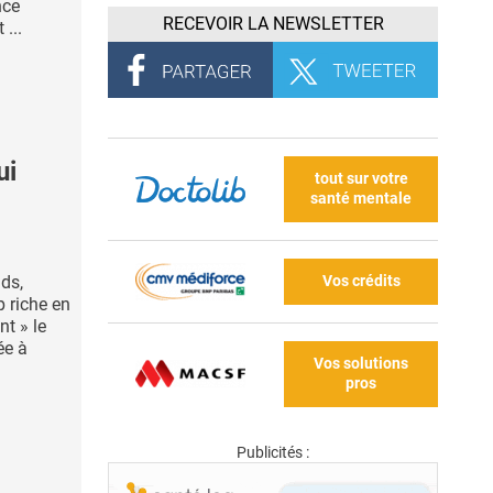
nce
RECEVOIR LA NEWSLETTER
...
ui
tout sur votre
santé mentale
Vos crédits
ids,
p riche en
nt » le
ée à
Vos solutions
pros
Publicités :