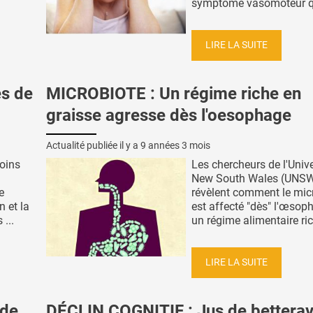
symptôme vasomoteur qui
LIRE LA SUITE
es de
MICROBIOTE : Un régime riche en
graisse agresse dès l'oesophage
Actualité publiée il y a
9 années 3 mois
soins
Les chercheurs de l'Unive
New South Wales (UNS
e
révèlent comment le mic
 et la
est affecté "dès" l'œsop
 ...
un régime alimentaire ric
LIRE LA SUITE
 de
DÉCLIN COGNITIF : Jus de betterav