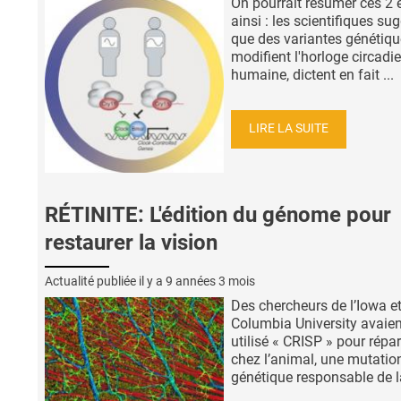
On pourrait résumer ces 2 
ainsi : les scientifiques su
que des variantes génétiqu
modifient l'horloge circadi
humaine, dictent en fait ...
LIRE LA SUITE
RÉTINITE: L'édition du génome pour
restaurer la vision
Actualité publiée il y a
9 années 3 mois
Des chercheurs de l’Iowa et
Columbia University avaien
utilisé « CRISP » pour répar
chez l’animal, une mutatio
génétique responsable de la