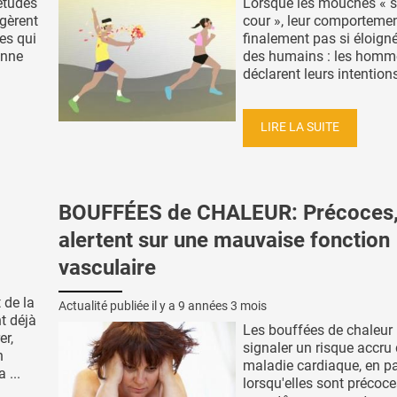
études
Lorsque les mouches « se
ggèrent
cour », leur comportemen
es qui
finalement pas si éloigné
enne
des humains : les homm
déclarent leurs intentions,
LIRE LA SUITE
BOUFFÉES de CHALEUR: Précoces, 
alertent sur une mauvaise fonction
vasculaire
 de la
Actualité publiée il y a
9 années 3 mois
t déjà
Les bouffées de chaleur
er,
signaler un risque accru
n
maladie cardiaque, en par
 ...
lorsqu'elles sont précoce