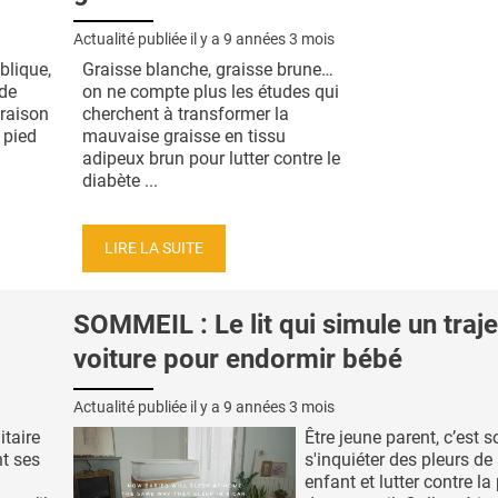
Actualité publiée il y a
9 années 3 mois
blique,
Graisse blanche, graisse brune…
 de
on ne compte plus les études qui
 raison
cherchent à transformer la
u pied
mauvaise graisse en tissu
adipeux brun pour lutter contre le
diabète ...
LIRE LA SUITE
SOMMEIL : Le lit qui simule un traje
voiture pour endormir bébé
Actualité publiée il y a
9 années 3 mois
taire
Être jeune parent, c’est 
nt ses
s'inquiéter des pleurs de 
enfant et lutter contre la