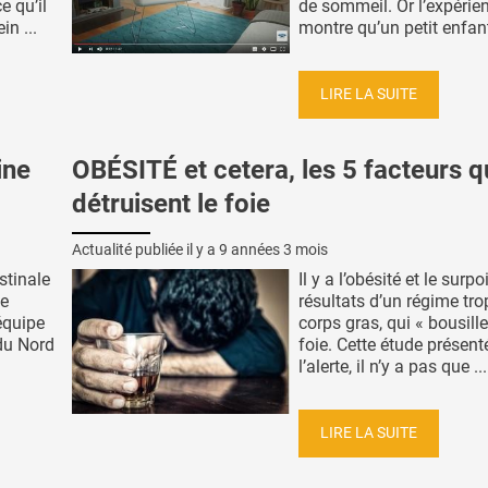
e qu’il
de sommeil. Or l’expérie
in ...
montre qu’un petit enfant 
LIRE LA SUITE
ine
OBÉSITÉ et cetera, les 5 facteurs q
détruisent le foie
Actualité publiée il y a
9 années 3 mois
stinale
Il y a l’obésité et le surpo
le
résultats d’un régime tro
équipe
corps gras, qui « bousille
 du Nord
foie. Cette étude présent
l’alerte, il n’y a pas que ...
LIRE LA SUITE