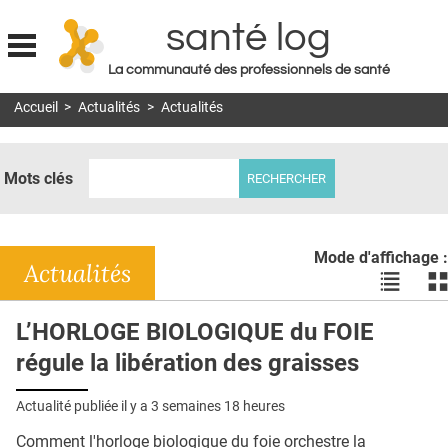
santé log
La communauté des professionnels de santé
Jump to navigation
Accueil
>
Actualités
>
Actualités
MON COMPTE
ABONNEMENT
Mots clés
S'ABONNER À LA REVUE SOIN À DOMICILE
ACTUS
Mode d'affichage :
DOSSIERS
Actualités
Voir
Vo
les
le
RÉSEAUX
actualité
ac
L’HORLOGE BIOLOGIQUE du FOIE
en
en
E-REVUE SAD
régule la libération des graisses
liste
bl
THÉMA
Actualité publiée il y a
3 semaines 18 heures
L'APP
Comment l'horloge biologique du foie orchestre la