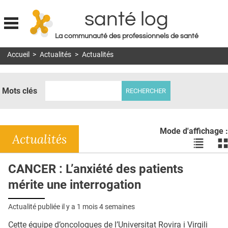
santé log
La communauté des professionnels de santé
Jump to navigation
Accueil
>
Actualités
>
Actualités
MON COMPTE
ABONNEMENT
Mots clés
S'ABONNER À LA REVUE SOIN À DOMICILE
ACTUS
Mode d'affichage :
DOSSIERS
Actualités
Voir
Vo
les
le
RÉSEAUX
actualité
ac
CANCER : L’anxiété des patients
en
en
E-REVUE SAD
mérite une interrogation
liste
bl
THÉMA
Actualité publiée il y a
1 mois 4 semaines
L'APP
Cette équipe d’oncologues de l’Universitat Rovira i Virgili