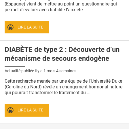
QUI SOMMES-NOUS ?
(Espagne) vient de mettre au point un questionnaire qui
permet d’évaluer avec fiabilité l'anxiété ...
PUBLICITÉ
CONDITIONS GÉNÉRALES
LIRE LA SUITE
CONTACT
DIABÈTE de type 2 : Découverte d’un
CRÉDITS
mécanisme de secours endogène
Actualité publiée il y a
1 mois 4 semaines
Cette recherche menée par une équipe de l'Université Duke
(Caroline du Nord) révèle un changement hormonal naturel
qui pourrait transformer le traitement du ...
LIRE LA SUITE