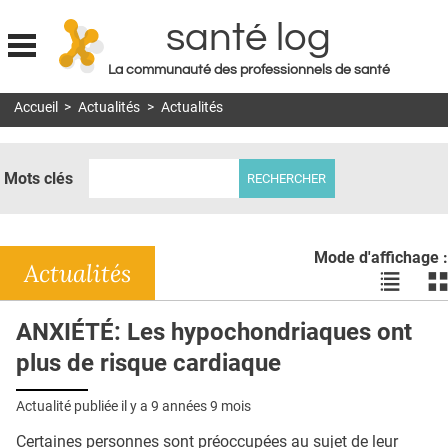
santé log
La communauté des professionnels de santé
Jump to navigation
Accueil
>
Actualités
>
Actualités
MON COMPTE
ABONNEMENT
Mots clés
S'ABONNER À LA REVUE SOIN À DOMICILE
ACTUS
Mode d'affichage :
DOSSIERS
Actualités
Voir
Vo
les
le
RÉSEAUX
actualité
ac
ANXIÉTÉ: Les hypochondriaques ont
en
en
E-REVUE SAD
plus de risque cardiaque
liste
bl
THÉMA
Actualité publiée il y a
9 années 9 mois
L'APP
Certaines personnes sont préoccupées au sujet de leur