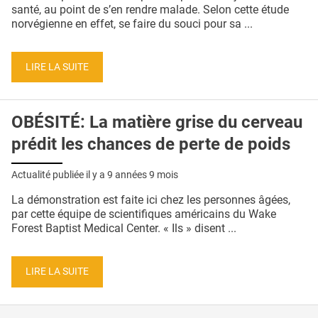
QUI SOMMES-NOUS ?
santé, au point de s’en rendre malade. Selon cette étude
norvégienne en effet, se faire du souci pour sa ...
PUBLICITÉ
CONDITIONS GÉNÉRALES
LIRE LA SUITE
CONTACT
OBÉSITÉ: La matière grise du cerveau
CRÉDITS
prédit les chances de perte de poids
Actualité publiée il y a
9 années 9 mois
La démonstration est faite ici chez les personnes âgées,
par cette équipe de scientifiques américains du Wake
Forest Baptist Medical Center. « Ils » disent ...
LIRE LA SUITE