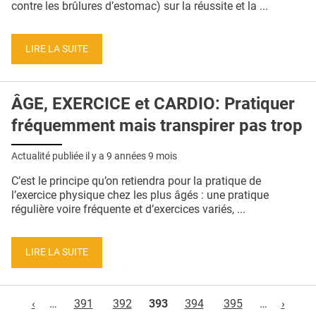
contre les brûlures d’estomac) sur la réussite et la ...
LIRE LA SUITE
ÂGE, EXERCICE et CARDIO: Pratiquer
fréquemment mais transpirer pas trop
Actualité publiée il y a
9 années 9 mois
C’est le principe qu’on retiendra pour la pratique de
l’exercice physique chez les plus âgés : une pratique
régulière voire fréquente et d’exercices variés, ...
LIRE LA SUITE
Pages
‹
…
391
392
393
394
395
…
›