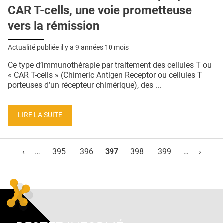
CAR T-cells, une voie prometteuse
vers la rémission
Actualité publiée il y a
9 années 10 mois
Ce type d’immunothérapie par traitement des cellules T ou
« CAR T-cells » (Chimeric Antigen Receptor ou cellules T
porteuses d’un récepteur chimérique), des ...
LIRE LA SUITE
Pages
‹
…
395
396
397
398
399
…
›