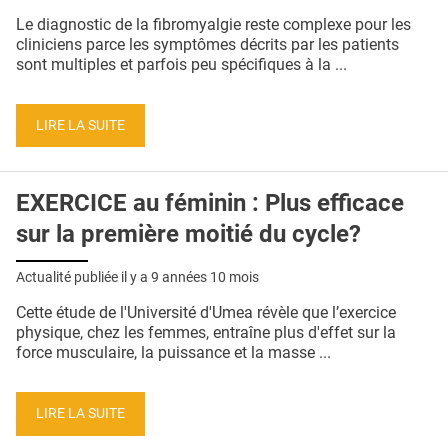
QUI SOMMES-NOUS ?
Le diagnostic de la fibromyalgie reste complexe pour les
cliniciens parce les symptômes décrits par les patients
PUBLICITÉ
sont multiples et parfois peu spécifiques à la ...
CONDITIONS GÉNÉRALES
LIRE LA SUITE
CONTACT
CRÉDITS
EXERCICE au féminin : Plus efficace
sur la première moitié du cycle?
Actualité publiée il y a
9 années 10 mois
Cette étude de l'Université d'Umea révèle que l’exercice
physique, chez les femmes, entraîne plus d'effet sur la
force musculaire, la puissance et la masse ...
LIRE LA SUITE