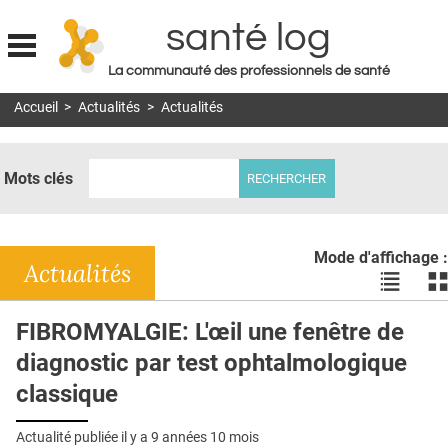
santé log
La communauté des professionnels de santé
Jump to navigation
Accueil
>
Actualités
>
Actualités
MON COMPTE
ABONNEMENT
Mots clés
S'ABONNER À LA REVUE SOIN À DOMICILE
ACTUS
Mode d'affichage :
DOSSIERS
Actualités
Voir
Vo
les
le
RÉSEAUX
actualité
ac
FIBROMYALGIE: L'œil une fenêtre de
en
en
E-REVUE SAD
diagnostic par test ophtalmologique
liste
bl
THÉMA
classique
L'APP
Actualité publiée il y a
9 années 10 mois