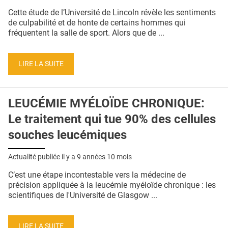
QUI SOMMES-NOUS ?
Cette étude de l’Université de Lincoln révèle les sentiments
de culpabilité et de honte de certains hommes qui
PUBLICITÉ
fréquentent la salle de sport. Alors que de ...
CONDITIONS GÉNÉRALES
LIRE LA SUITE
CONTACT
CRÉDITS
LEUCÉMIE MYÉLOÏDE CHRONIQUE:
Le traitement qui tue 90% des cellules
souches leucémiques
Actualité publiée il y a
9 années 10 mois
C’est une étape incontestable vers la médecine de
précision appliquée à la leucémie myéloïde chronique : les
scientifiques de l'Université de Glasgow ...
LIRE LA SUITE