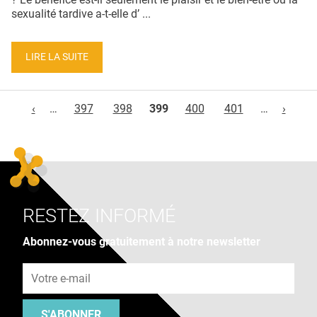
sexualité tardive a-t-elle d’ ...
LIRE LA SUITE
Pages
‹
…
397
398
399
400
401
…
›
RESTEZ INFORMÉ
Abonnez-vous gratuitement à notre newsletter
Adresse e-mail
S'ABONNER