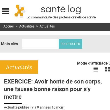
santé log
La communauté des professionnels de santé
Jump to navigation
Accueil
>
Actualités
>
Actualités
MON COMPTE
ABONNEMENT
Mots clés
S'ABONNER À LA REVUE SOIN À DOMICILE
ACTUS
Mode d'affichage :
DOSSIERS
Actualités
Voir
Vo
les
le
RÉSEAUX
actualité
ac
EXERCICE: Avoir honte de son corps,
en
en
E-REVUE SAD
une fausse bonne raison pour s'y
liste
bl
THÉMA
mettre
L'APP
Actualité publiée il y a
9 années 10 mois