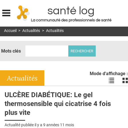
santé log
La communauté des professionnels de santé
Jump to navigation
Accueil
>
Actualités
>
Actualités
MON COMPTE
ABONNEMENT
Mots clés
S'ABONNER À LA REVUE SOIN À DOMICILE
ACTUS
Mode d'affichage :
DOSSIERS
Actualités
Voir
Vo
les
le
RÉSEAUX
actualité
ac
ULCÈRE DIABÉTIQUE: Le gel
en
en
E-REVUE SAD
thermosensible qui cicatrise 4 fois
liste
bl
THÉMA
plus vite
L'APP
Actualité publiée il y a
9 années 11 mois