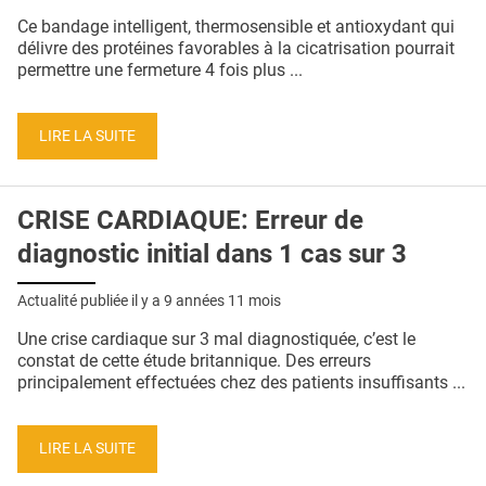
QUI SOMMES-NOUS ?
Ce bandage intelligent, thermosensible et antioxydant qui
délivre des protéines favorables à la cicatrisation pourrait
PUBLICITÉ
permettre une fermeture 4 fois plus ...
CONDITIONS GÉNÉRALES
LIRE LA SUITE
CONTACT
CRÉDITS
CRISE CARDIAQUE: Erreur de
diagnostic initial dans 1 cas sur 3
Actualité publiée il y a
9 années 11 mois
Une crise cardiaque sur 3 mal diagnostiquée, c’est le
constat de cette étude britannique. Des erreurs
principalement effectuées chez des patients insuffisants ...
LIRE LA SUITE