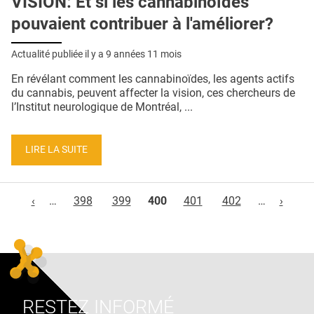
VISION: Et si les cannabinoïdes
pouvaient contribuer à l'améliorer?
Actualité publiée il y a
9 années 11 mois
En révélant comment les cannabinoïdes, les agents actifs
du cannabis, peuvent affecter la vision, ces chercheurs de
l’Institut neurologique de Montréal, ...
LIRE LA SUITE
Pages
‹
…
398
399
400
401
402
…
›
RESTEZ INFORMÉ