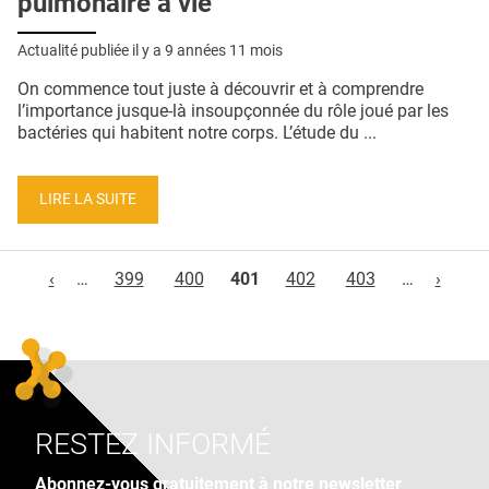
pulmonaire à vie
Actualité publiée il y a
9 années 11 mois
On commence tout juste à découvrir et à comprendre
l’importance jusque-là insoupçonnée du rôle joué par les
bactéries qui habitent notre corps. L’étude du ...
LIRE LA SUITE
Pages
‹
…
399
400
401
402
403
…
›
RESTEZ INFORMÉ
Abonnez-vous gratuitement à notre newsletter