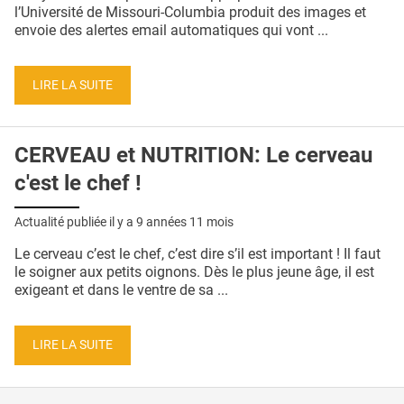
QUI SOMMES-NOUS ?
l’Université de Missouri-Columbia produit des images et
envoie des alertes email automatiques qui vont ...
PUBLICITÉ
CONDITIONS GÉNÉRALES
LIRE LA SUITE
CONTACT
CERVEAU et NUTRITION: Le cerveau
CRÉDITS
c'est le chef !
Actualité publiée il y a
9 années 11 mois
Le cerveau c’est le chef, c’est dire s’il est important ! Il faut
le soigner aux petits oignons. Dès le plus jeune âge, il est
exigeant et dans le ventre de sa ...
LIRE LA SUITE