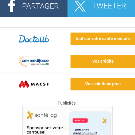
tout sur votre santé mentale
Vos crédits
Vos solutions pros
Publicités :