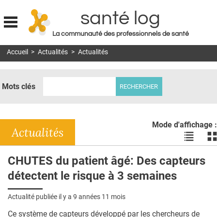
santé log
La communauté des professionnels de santé
Jump to navigation
Accueil
>
Actualités
>
Actualités
MON COMPTE
ABONNEMENT
Mots clés
S'ABONNER À LA REVUE SOIN À DOMICILE
ACTUS
Mode d'affichage :
DOSSIERS
Actualités
Voir
Vo
les
le
RÉSEAUX
actualité
ac
CHUTES du patient âgé: Des capteurs
en
en
E-REVUE SAD
détectent le risque à 3 semaines
liste
bl
THÉMA
Actualité publiée il y a
9 années 11 mois
L'APP
Ce système de capteurs développé par les chercheurs de