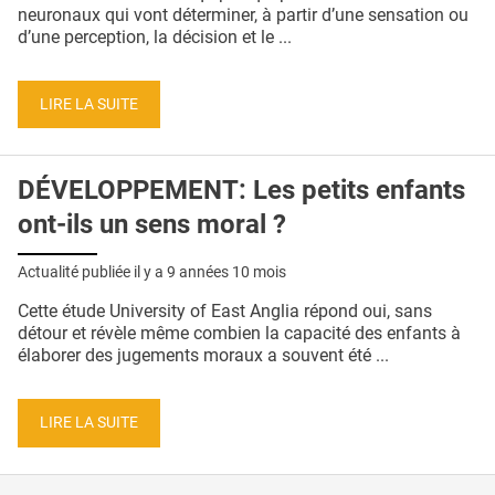
QUI SOMMES-NOUS ?
neuronaux qui vont déterminer, à partir d’une sensation ou
d’une perception, la décision et le ...
PUBLICITÉ
CONDITIONS GÉNÉRALES
LIRE LA SUITE
CONTACT
DÉVELOPPEMENT: Les petits enfants
CRÉDITS
ont-ils un sens moral ?
Actualité publiée il y a
9 années 10 mois
Cette étude University of East Anglia répond oui, sans
détour et révèle même combien la capacité des enfants à
élaborer des jugements moraux a souvent été ...
LIRE LA SUITE