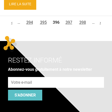
LIRE LA SUITE
Pages
‹
…
394
395
396
397
398
…
›
RESTEZ INFORMÉ
Abonnez-vous gratuitement à notre newsletter
Adresse e-mail
S'ABONNER