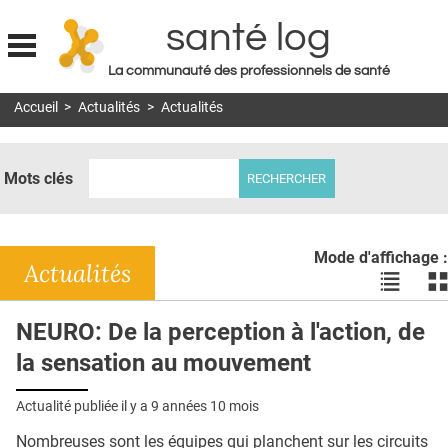
santé log
La communauté des professionnels de santé
Jump to navigation
Accueil
>
Actualités
>
Actualités
MON COMPTE
ABONNEMENT
Mots clés
S'ABONNER À LA REVUE SOIN À DOMICILE
ACTUS
Mode d'affichage :
DOSSIERS
Actualités
Voir
Vo
les
le
RÉSEAUX
actualité
ac
NEURO: De la perception à l'action, de
en
en
E-REVUE SAD
la sensation au mouvement
liste
bl
THÉMA
Actualité publiée il y a
9 années 10 mois
L'APP
Nombreuses sont les équipes qui planchent sur les circuits