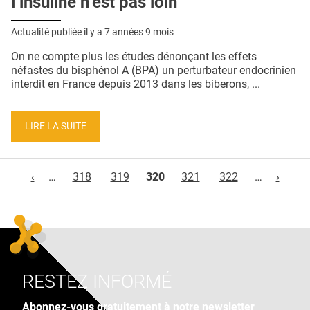
l’insuline n’est pas loin
Actualité publiée il y a
7 années 9 mois
On ne compte plus les études dénonçant les effets
néfastes du bisphénol A (BPA) un perturbateur endocrinien
interdit en France depuis 2013 dans les biberons, ...
LIRE LA SUITE
Pages
‹
…
318
319
320
321
322
…
›
RESTEZ INFORMÉ
Abonnez-vous gratuitement à notre newsletter