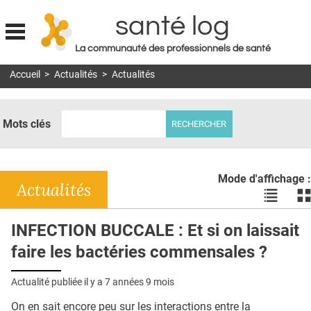
santé log
La communauté des professionnels de santé
Jump to navigation
Accueil
>
Actualités
>
Actualités
MON COMPTE
ABONNEMENT
Mots clés
S'ABONNER À LA REVUE SOIN À DOMICILE
ACTUS
Mode d'affichage :
DOSSIERS
Actualités
Voir
Vo
les
le
RÉSEAUX
actualité
ac
INFECTION BUCCALE : Et si on laissait
en
en
E-REVUE SAD
faire les bactéries commensales ?
liste
bl
THÉMA
Actualité publiée il y a
7 années 9 mois
L'APP
On en sait encore peu sur les interactions entre la