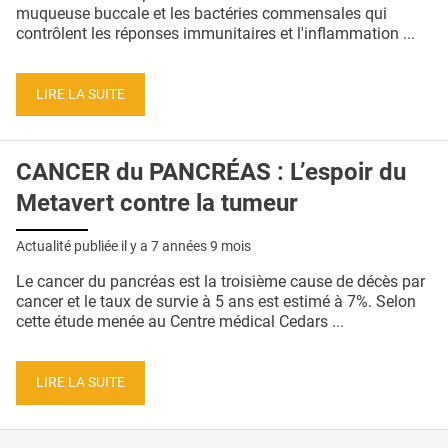
QUI SOMMES-NOUS ?
muqueuse buccale et les bactéries commensales qui
contrôlent les réponses immunitaires et l'inflammation ...
PUBLICITÉ
CONDITIONS GÉNÉRALES
LIRE LA SUITE
CONTACT
CANCER du PANCRÉAS : L’espoir du
CRÉDITS
Metavert contre la tumeur
Actualité publiée il y a
7 années 9 mois
Le cancer du pancréas est la troisième cause de décès par
cancer et le taux de survie à 5 ans est estimé à 7%. Selon
cette étude menée au Centre médical Cedars ...
LIRE LA SUITE