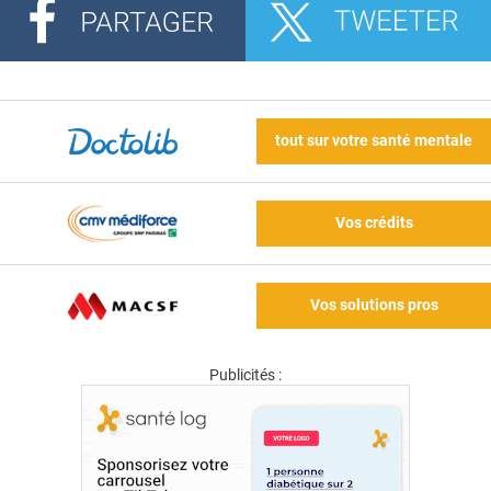
tout sur votre santé mentale
Vos crédits
Vos solutions pros
Publicités :