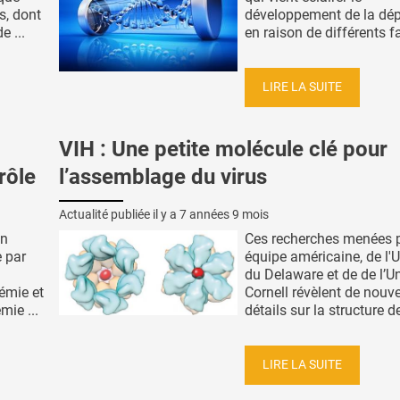
s, dont
développement de la dép
e ...
en raison de différents fa
LIRE LA SUITE
VIH : Une petite molécule clé pour
rôle
l’assemblage du virus
Actualité publiée il y a
7 années 9 mois
on
Ces recherches menées 
e par
équipe américaine, de l'U
du Delaware et de de l’Un
cémie et
Cornell révèlent de nouv
mie ...
détails sur la structure de 
LIRE LA SUITE