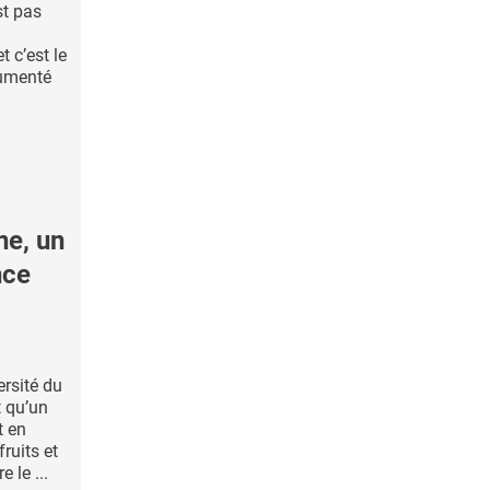
st pas
 c’est le
cumenté
e, un
nce
ersité du
 qu’un
t en
fruits et
 le ...