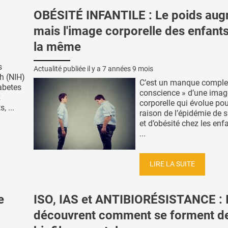
OBÉSITÉ INFANTILE : Le poids au
mais l'image corporelle des enfants
la même
s
Actualité publiée il y a
7 années 9 mois
th (NIH)
C’est un manque comple
abetes
conscience » d’une imag
z
corporelle qui évolue po
, ...
raison de l’épidémie de 
et d’obésité chez les enf
...
LIRE LA SUITE
e
ISO, IAS et ANTIBIORÉSISTANCE : I
découvrent comment se forment d