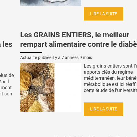
LIRE LA SUITE
Les GRAINS ENTIERS, le meilleur
 les
rempart alimentaire contre le diabè
Actualité publiée il y a
7 années 9 mois
Les grains entiers sont l
apports clés du régime
plus de
méditerranéen, leur béné
 « il
métabolique est ici réaff
amment
cette étude de l'université
nt son
LIRE LA SUITE