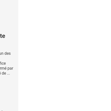
te
’un des
fice
irmé par
 de ...