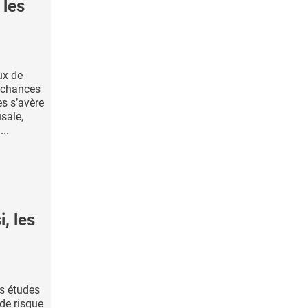
 les
ux de
s chances
es s’avère
sale,
...
, les
s études
 de risque