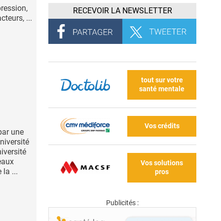
ression,
RECEVOIR LA NEWSLETTER
cteurs, ...
tout sur votre
santé mentale
Vos crédits
par une
niversité
iversité
eaux
Vos solutions
la ...
pros
Publicités :