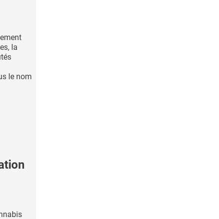
lement
es, la
tés
us le nom
ation
nnabis