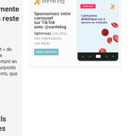
gmente
 reste
t « de
e
urtant en
surpoids
ants, que
ls
es