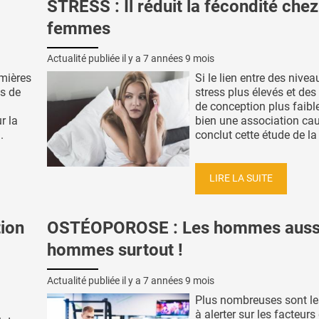
STRESS : Il réduit la fécondité chez
femmes
Actualité publiée il y a
7 années 9 mois
rmières
Si le lien entre des nivea
ls de
stress plus élevés et de
de conception plus faibl
r la
bien une association cau
.
conclut cette étude de la 
LIRE LA SUITE
tion
OSTÉOPOROSE : Les hommes aussi
hommes surtout !
Actualité publiée il y a
7 années 9 mois
Plus nombreuses sont le
à alerter sur les facteurs