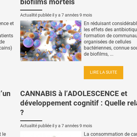
biofilms mortels
Actualité publiée il y a
7 années 9 mois
ence et
En réduisant considérab
les effets des antibiotiqu
tients
formation de communau
 de
organisées de cellules
cains)
bactériennes, connue so
de biofilms, ...
LIRE LA SUITE
’un
CANNABIS à l’ADOLESCENCE et
développement cognitif : Quelle rel
?
Actualité publiée il y a
7 années 9 mois
 le
La consommation de ca