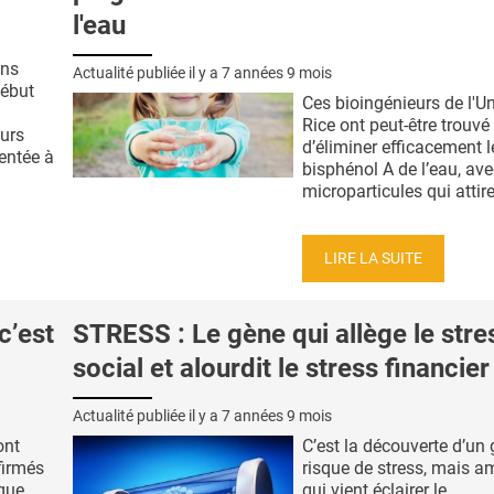
l'eau
ans
Actualité publiée il y a
7 années 9 mois
début
Ces bioingénieurs de l'Un
Rice ont peut-être trouv
eurs
d’éliminer efficacement l
sentée à
bisphénol A de l’eau, av
microparticules qui attiren
LIRE LA SUITE
c’est
STRESS : Le gène qui allège le stre
social et alourdit le stress financier
Actualité publiée il y a
7 années 9 mois
ont
C’est la découverte d’un
firmés
risque de stress, mais a
que
qui vient éclairer le