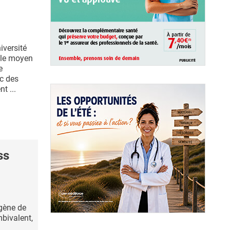
iversité
é le moyen
e
ec des
t ...
ss
 gène de
mbivalent,