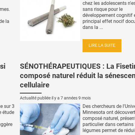
chez les adolescents n'e
mmes.
sans risque pour le
développement cognitif et
de la
principal effet nocif do
dans la ...
LIRE LA SUITE
si
SÉNOTHÉRAPEUTIQUES : La Fisetin
composé naturel réduit la sénesce
cellulaire
Actualité publiée il y a
7 années 9 mois
te sur 3
Des chercheurs de l'Univ
e étude
Minnesota ont découvert
composé naturel, présen
uggère
particulier dans certains 
légumes permet de réduire