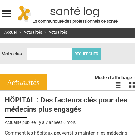
santé log
La communauté des professionnels de santé
Jump to navigation
Accueil
>
Actualités
>
Actualités
MON COMPTE
ABONNEMENT
Mots clés
S'ABONNER À LA REVUE SOIN À DOMICILE
ACTUS
Mode d'affichage :
DOSSIERS
Actualités
Voir
Vo
les
le
RÉSEAUX
actualité
ac
HÔPITAL : Des facteurs clés pour des
en
en
E-REVUE SAD
médecins plus engagés
liste
bl
THÉMA
Actualité publiée il y a
7 années 6 mois
L'APP
Comment les hôpitaux peuvent-ils maintenir les médecins