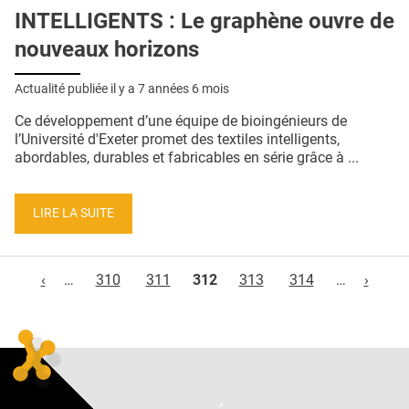
INTELLIGENTS : Le graphène ouvre de
nouveaux horizons
Actualité publiée il y a
7 années 6 mois
Ce développement d’une équipe de bioingénieurs de
l’Université d'Exeter promet des textiles intelligents,
abordables, durables et fabricables en série grâce à ...
LIRE LA SUITE
Pages
‹
…
310
311
312
313
314
…
›