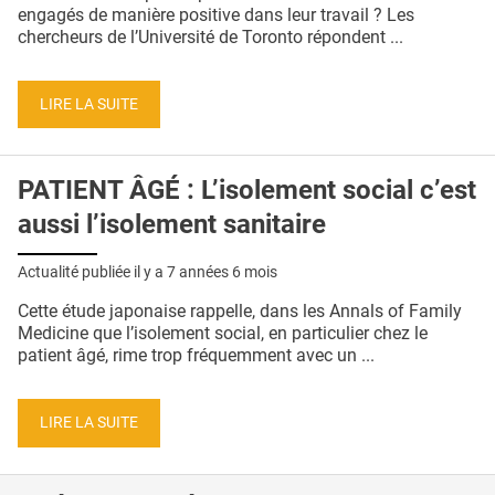
QUI SOMMES-NOUS ?
engagés de manière positive dans leur travail ? Les
chercheurs de l’Université de Toronto répondent ...
PUBLICITÉ
CONDITIONS GÉNÉRALES
LIRE LA SUITE
CONTACT
PATIENT ÂGÉ : L’isolement social c’est
CRÉDITS
aussi l’isolement sanitaire
Actualité publiée il y a
7 années 6 mois
Cette étude japonaise rappelle, dans les Annals of Family
Medicine que l’isolement social, en particulier chez le
patient âgé, rime trop fréquemment avec un ...
LIRE LA SUITE