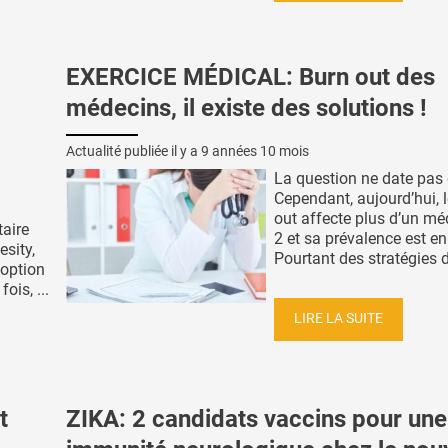
EXERCICE MÉDICAL: Burn out des
médecins, il existe des solutions !
Actualité publiée il y a
9 années 10 mois
La question ne date pas d
Cependant, aujourd’hui, 
out affecte plus d’un mé
aire
2 et sa prévalence est e
sity,
Pourtant des stratégies de
option
ois, ...
LIRE LA SUITE
t
ZIKA: 2 candidats vaccins pour une