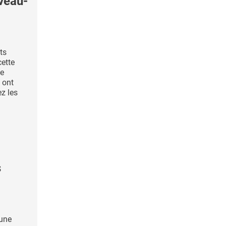
veau-
ts
ette
de
h ont
ez les
s
 une