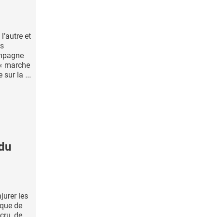
l’autre et
es
ampagne
 « marche
sur la ...
 du
jurer les
ique de
cru, de