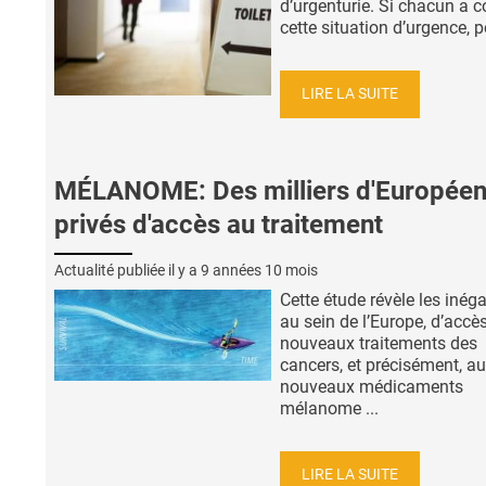
d’urgenturie. Si chacun a 
cette situation d’urgence, po
LIRE LA SUITE
MÉLANOME: Des milliers d'Europée
privés d'accès au traitement
Actualité publiée il y a
9 années 10 mois
Cette étude révèle les inéga
au sein de l’Europe, d’accè
nouveaux traitements des
cancers, et précisément, a
nouveaux médicaments
mélanome ...
LIRE LA SUITE