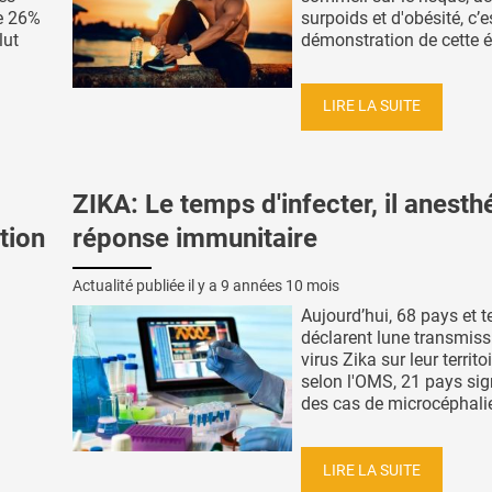
e 26%
surpoids et d'obésité, c’e
lut
démonstration de cette éq
LIRE LA SUITE
ZIKA: Le temps d'infecter, il anesthé
tion
réponse immunitaire
Actualité publiée il y a
9 années 10 mois
Aujourd’hui, 68 pays et te
déclarent lune transmiss
virus Zika sur leur territoi
selon l'OMS, 21 pays sig
des cas de microcéphalies
LIRE LA SUITE