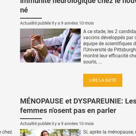
immunité neurologique chez le nou
né
Actualité publiée il y a
9 années 10 mois
A ce stade, les 2 candida
vaccins développés par c
équipe de scientifiques 
l’Université de Pittsburg
montré leur efficacité ch
souris, ...
LIRE LA SUITE
MÉNOPAUSE et DYSPAREUNIE: Le
femmes n'osent pas en parler
Actualité publiée il y a
9 années 10 mois
e chez
Si, après la ménopause,