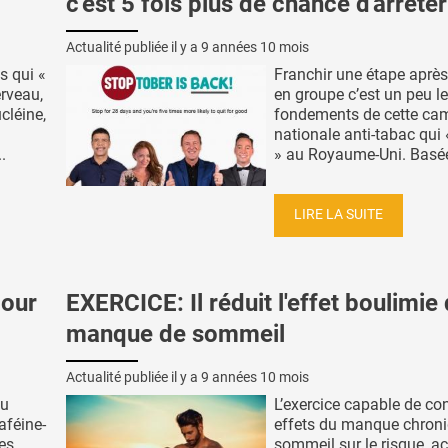
c'est 5 fois plus de chance d'arrêter
Actualité publiée il y a
9 années 10 mois
s qui «
Franchir une étape après 
erveau,
en groupe c’est un peu l
cléine,
fondements de cette c
nationale anti-tabac qui
.
» au Royaume-Uni. Basée 
LIRE LA SUITE
jour
EXERCICE: Il réduit l'effet boulimie
manque de sommeil
Actualité publiée il y a
9 années 10 mois
ou
L’exercice capable de con
aféine-
effets du manque chron
es
sommeil sur le risque, ac