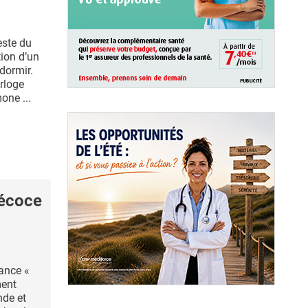
este du
ion d’un
dormir.
orloge
one ...
écoce
ance «
ment
de et