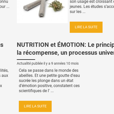
connu
son usage est croissant 
ur ...
jeunes. Les études s’acc
sur les ...
LIRE LA SUITE
ns
NUTRITION et ÉMOTION: Le princi
la récompense, un processus univer
Actualité publiée il y a
9 années 10 mois
lités,
Cela se passe dans le monde des
s aux
abeilles. Et une petite goutte d'eau
sucrée les plonge dans un état
ux
d'émotion positive, constatent ces
scientifiques de l' ...
LIRE LA SUITE