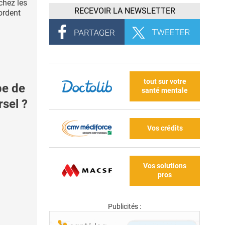
chez les
RECEVOIR LA NEWSLETTER
ordent
tout sur votre
pe de
santé mentale
sel ?
Vos crédits
Vos solutions
pros
Publicités :