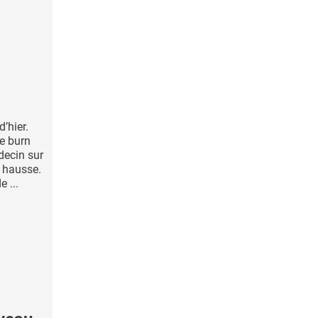
’hier.
le burn
decin sur
n hausse.
 ...