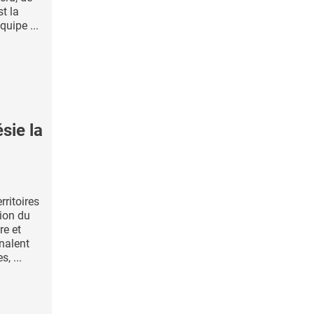
st la
uipe ...
sie la
rritoires
ion du
re et
nalent
, ...