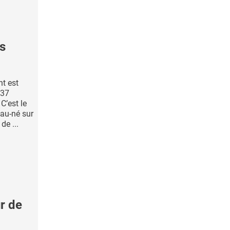
ns
t est
 37
C’est le
au-né sur
de ...
r de