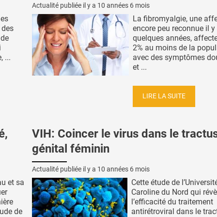
Actualité publiée il y a
10 années 6 mois
nes
La fibromyalgie, une aff
 des
encore peu reconnue il y
 de
quelques années, affect
i
2% au moins de la popul
 ...
avec des symptômes do
et ...
LIRE LA SUITE
é,
VIH: Coincer le virus dans le tractu
génital féminin
Actualité publiée il y a
10 années 6 mois
au et sa
Cette étude de l’Universit
uer
Caroline du Nord qui révè
ière
l’efficacité du traitement
tude de
antirétroviral dans le tra