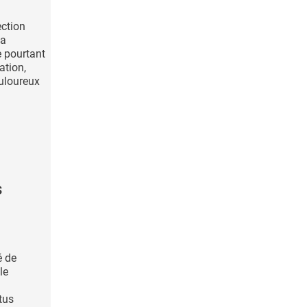
ection
 a
e pourtant
ation,
uloureux
s
é de
le
ctus