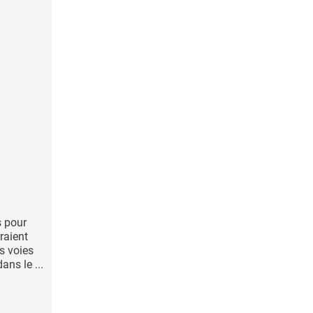
s pour
raient
es voies
ns le ...