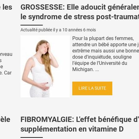
 les
GROSSESSE: Elle adoucit général
le syndrome de stress post-trauma
Actualité publiée il y a
10 années 6 mois
Pour la plupart des femmes,
attendre un bébé apporte une j
extrême mais aussi une bonne
erveau
dose d'inquiétude, souligne
s
l’équipe de l’Université du
de
Michigan. ...
e. Car
LIRE LA SUITE
èle
FIBROMYALGIE: L'effet bénéfique d
supplémentation en vitamine D