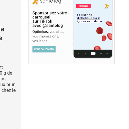
la
e
nt
0 g de
rps,
ux brun,
 chez le