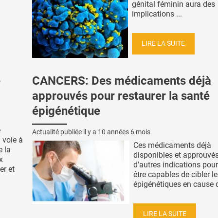
génital féminin aura des
implications ...
LIRE LA SUITE
e
CANCERS: Des médicaments déjà
approuvés pour restaurer la santé
épigénétique
é
Actualité publiée il y a
10 années 6 mois
a voie à
Ces médicaments déjà
e la
disponibles et approuvé
x
d’autres indications pour
er et
être capables de cibler l
épigénétiques en cause da
LIRE LA SUITE