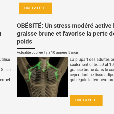
LIRE LA SUITE
OBÉSITÉ: Un stress modéré active 
u
graisse brune et favorise la perte d
poids
Actualité publiée il y a
10 années 5 mois
tilisé
La plupart des adultes o
seulement entre 50 et 10
Si, en
graisse brune dans le co
cependant ce tissu adipe
 permet
qui régule la température
...
LIRE LA SUITE