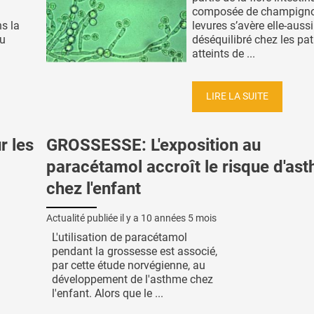
composée de champigno
s la
levures s’avère elle-aussi
du
déséquilibré chez les pat
atteints de ...
LIRE LA SUITE
r les
GROSSESSE: L'exposition au
paracétamol accroît le risque d'as
chez l'enfant
Actualité publiée il y a
10 années 5 mois
L'utilisation de paracétamol
pendant la grossesse est associé,
par cette étude norvégienne, au
développement de l'asthme chez
l'enfant. Alors que le ...