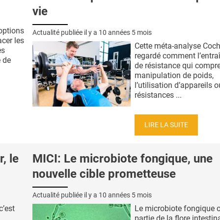
vie
options
Actualité publiée il y a
10 années 5 mois
cer les
Cette méta-analyse Coch
es
regardé comment l’entr
e de
de résistance qui compr
manipulation de poids,
l’utilisation d’appareils 
résistances ...
LIRE LA SUITE
, le
MICI: Le microbiote fongique, une
nouvelle cible prometteuse
Actualité publiée il y a
10 années 5 mois
c’est
Le microbiote fongique o
partie de la flore intestin