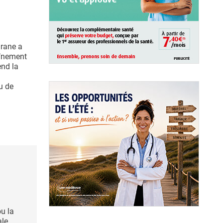
rane a
aînement
end la
ou de
u la
ale