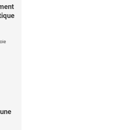
ement
tique
oie
'une