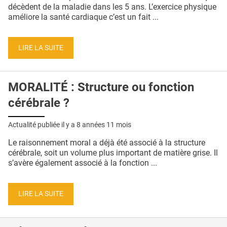
QUI SOMMES-NOUS ?
décèdent de la maladie dans les 5 ans. L’exercice physique
améliore la santé cardiaque c’est un fait ...
PUBLICITÉ
CONDITIONS GÉNÉRALES
LIRE LA SUITE
CONTACT
MORALITÉ : Structure ou fonction
CRÉDITS
cérébrale ?
Actualité publiée il y a
8 années 11 mois
Le raisonnement moral a déjà été associé à la structure
cérébrale, soit un volume plus important de matière grise. Il
s’avère également associé à la fonction ...
LIRE LA SUITE