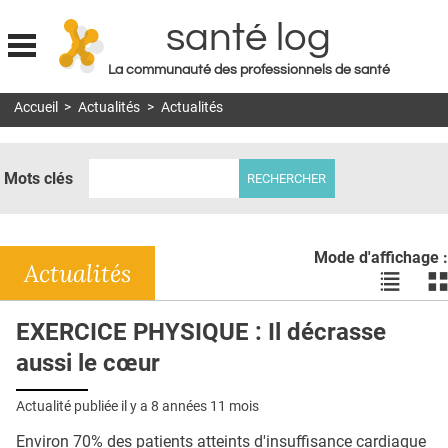
santé log
La communauté des professionnels de santé
Jump to navigation
Accueil
>
Actualités
>
Actualités
MON COMPTE
ABONNEMENT
Mots clés
S'ABONNER À LA REVUE SOIN À DOMICILE
ACTUS
Mode d'affichage :
DOSSIERS
Actualités
Voir
Vo
les
le
RÉSEAUX
actualité
ac
EXERCICE PHYSIQUE : Il décrasse
en
en
E-REVUE SAD
aussi le cœur
liste
bl
THÉMA
Actualité publiée il y a
8 années 11 mois
L'APP
Environ 70% des patients atteints d'insuffisance cardiaque