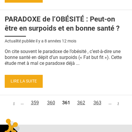
PARADOXE de l’OBÉSITÉ : Peut-on
être en surpoids et en bonne santé ?
Actualité publiée il y a
8 années 12 mois
On cite souvent le paradoxe de l’obésité , c’est-à-dire une
bonne santé en dépit d’un surpoids (« Fat but fit »). Cette
étude met à mal ce paradoxe déjà ...
LIRE LA SUITE
Pages
‹
…
359
360
361
362
363
…
›