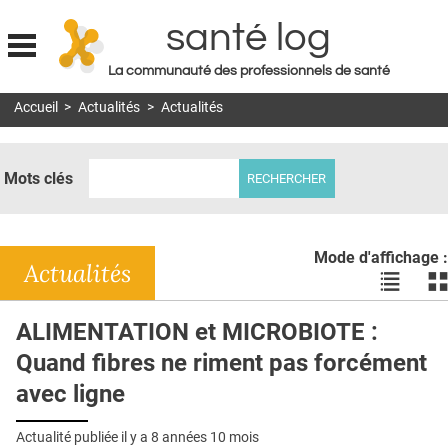
santé log
La communauté des professionnels de santé
Jump to navigation
Accueil
>
Actualités
>
Actualités
MON COMPTE
ABONNEMENT
Mots clés
S'ABONNER À LA REVUE SOIN À DOMICILE
ACTUS
Mode d'affichage :
DOSSIERS
Actualités
Voir
Vo
les
le
RÉSEAUX
actualité
ac
ALIMENTATION et MICROBIOTE :
en
en
E-REVUE SAD
Quand fibres ne riment pas forcément
liste
bl
THÉMA
avec ligne
L'APP
Actualité publiée il y a
8 années 10 mois