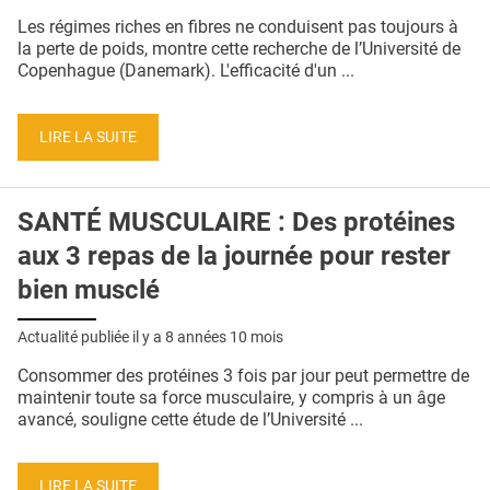
QUI SOMMES-NOUS ?
Les régimes riches en fibres ne conduisent pas toujours à
la perte de poids, montre cette recherche de l’Université de
PUBLICITÉ
Copenhague (Danemark). L'efficacité d'un ...
CONDITIONS GÉNÉRALES
LIRE LA SUITE
CONTACT
CRÉDITS
SANTÉ MUSCULAIRE : Des protéines
aux 3 repas de la journée pour rester
bien musclé
Actualité publiée il y a
8 années 10 mois
Consommer des protéines 3 fois par jour peut permettre de
maintenir toute sa force musculaire, y compris à un âge
avancé, souligne cette étude de l’Université ...
LIRE LA SUITE