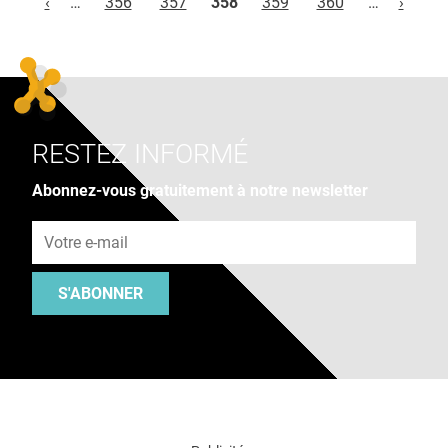
‹
…
356
357
358
359
360
…
›
RESTEZ INFORMÉ
Abonnez-vous gratuitement à notre newsletter
Adresse e-mail
S'ABONNER