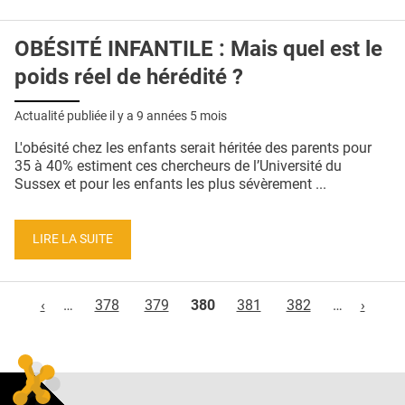
OBÉSITÉ INFANTILE : Mais quel est le
poids réel de hérédité ?
Actualité publiée il y a
9 années 5 mois
L'obésité chez les enfants serait héritée des parents pour
35 à 40% estiment ces chercheurs de l’Université du
Sussex et pour les enfants les plus sévèrement ...
LIRE LA SUITE
Pages
‹
…
378
379
380
381
382
…
›