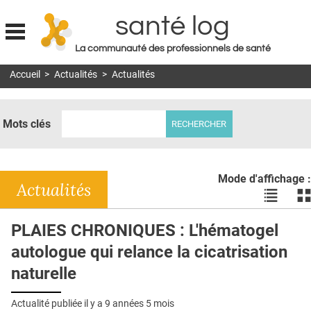
santé log
La communauté des professionnels de santé
Jump to navigation
Accueil
>
Actualités
>
Actualités
MON COMPTE
ABONNEMENT
Mots clés
S'ABONNER À LA REVUE SOIN À DOMICILE
ACTUS
Mode d'affichage :
DOSSIERS
Actualités
Voir
Vo
les
le
RÉSEAUX
actualité
ac
PLAIES CHRONIQUES : L'hématogel
en
en
E-REVUE SAD
autologue qui relance la cicatrisation
liste
bl
THÉMA
naturelle
L'APP
Actualité publiée il y a
9 années 5 mois