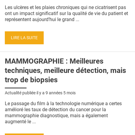
QUI SOMMES-NOUS ?
Les ulcères et les plaies chroniques qui ne cicatrisent pas
ont un impact significatif sur la qualité de vie du patient et
PUBLICITÉ
représentent aujourd’hui le grand ...
CONDITIONS GÉNÉRALES
LIRE LA SUITE
CONTACT
CRÉDITS
MAMMOGRAPHIE : Meilleures
techniques, meilleure détection, mais
trop de biopsies
Actualité publiée il y a
9 années 5 mois
Le passage du film à la technologie numérique a certes
amélioré les taux de détection du cancer pour la
mammographie diagnostique, mais a également
augmenté le ...