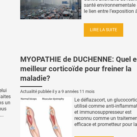
santé environnementale
le lien entre l’exposition à 
LIRE LA SUITE
MYOPATHIE de DUCHENNE: Quel es
meilleur corticoïde pour freiner la
maladie?
elui
Actualité publiée il y a
9 années 11 mois
Faites
Le déflazacort, un glucocorti
ns un
utilisé comme anti-inflammat
ous
et immunosuppresseur est
..
reconnu comme un traitement
efficace et prometteur pour la 