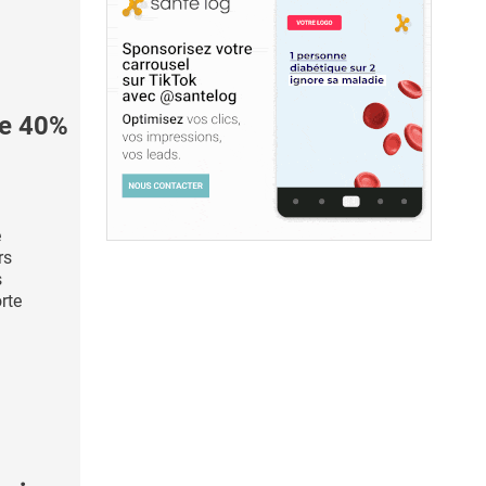
de 40%
e
rs
s
orte