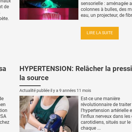
tinaux
sensorielle : aménagée 
nt de
colonnes à bulles, des m
s
eau, un projecteur, de fibr
bète.
LIRE LA SUITE
sa
HYPERTENSION: Relâcher la pressi
la source
Actualité publiée il y a
9 années 11 mois
de
Est-ce une manière
men
révolutionnaire de traiter
tion
l'hypertension artérielle 
PSA
l’influx nerveux dans les
 chez
carotidiens, situés sur le
chaque ...