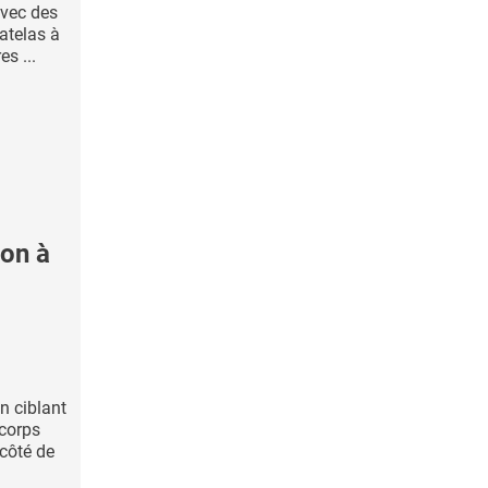
avec des
atelas à
es ...
on à
en ciblant
 corps
 côté de