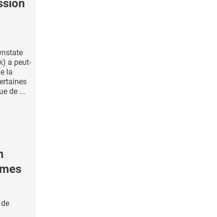
ssion
wnstate
) a peut-
de la
ertaines
ue de ...
n
ômes
 de