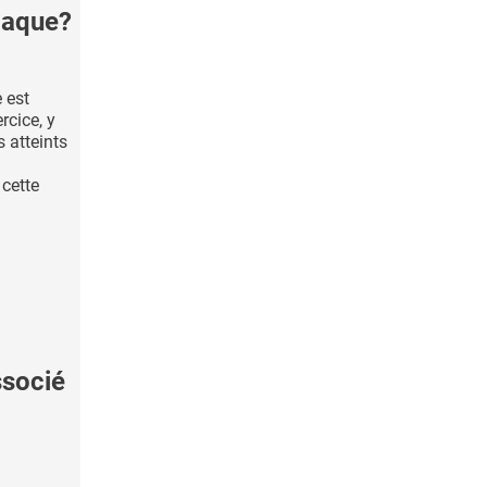
iaque?
 est
rcice, y
 atteints
 cette
ssocié