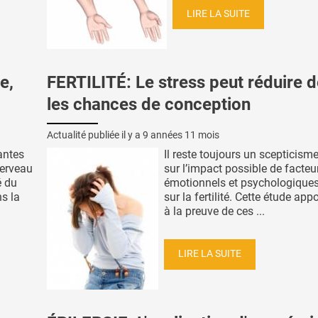
LIRE LA SUITE
e,
FERTILITÉ: Le stress peut réduire 
les chances de conception
Actualité publiée il y a
9 années 11 mois
antes
Il reste toujours un scepticism
cerveau
sur l’impact possible de facteu
é du
émotionnels et psychologique
s la
sur la fertilité. Cette étude app
à la preuve de ces ...
LIRE LA SUITE