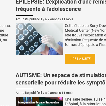
ÉPILEPSIE: L'explication d'une rémi
fréquente à l'adolescence
Actualité publiée il y a
9 années 11 mois
 connu,
Cette étude du Suny Do
une
Medical Center (New York
pilule
être trouvé l’explication 
t, ou
rémission fréquente de c
formes d’épilepsie à l’iss
LIRE LA SUITE
AUTISME: Un espace de stimulatio
sensorielle pour réduire les sympt
Actualité publiée il y a
9 années 11 mois
Une salle dédiée, au sein
l’hôpital, à la stimulation