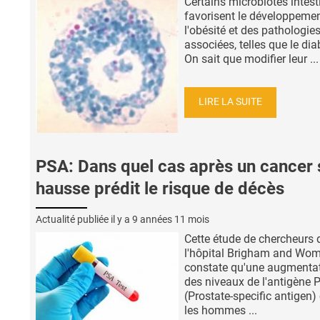
Certains microbiotes intes
favorisent le développeme
l'obésité et des pathologie
associées, telles que le dia
On sait que modifier leur ...
LIRE LA SUITE
PSA: Dans quel cas après un cancer 
hausse prédit le risque de décès
Actualité publiée il y a
9 années 11 mois
Cette étude de chercheurs 
l'hôpital Brigham and Wo
constate qu'une augmenta
des niveaux de l'antigène 
(Prostate-specific antigen)
les hommes ...