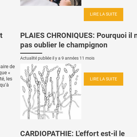
LIRE LA SUITE
t
PLAIES CHRONIQUES: Pourquoi il n
pas oublier le champignon
Actualité publiée il y a
9 années 11 mois
aire de
que «
té, les
LIRE LA SUITE
squ'à
CARDIOPATHIE: L'effort est-il le