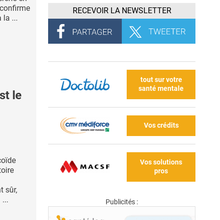
 confirme
RECEVOIR LA NEWSLETTER
la ...
tout sur votre
santé mentale
t le
Vos crédits
coïde
Vos solutions
oire
pros
 sûr,
...
Publicités :