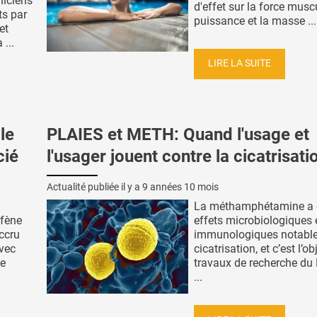
niciens
d'effet sur la force muscu
ts par
puissance et la masse ...
et
 ...
LIRE LA SUITE
le
PLAIES et METH: Quand l'usage et
cié
l'usager jouent contre la cicatrisati
Actualité publiée il y a
9 années 10 mois
La méthamphétamine a 
ofène
effets microbiologiques 
accru
immunologiques notable
avec
cicatrisation, et c’est l’o
ue
travaux de recherche du
...