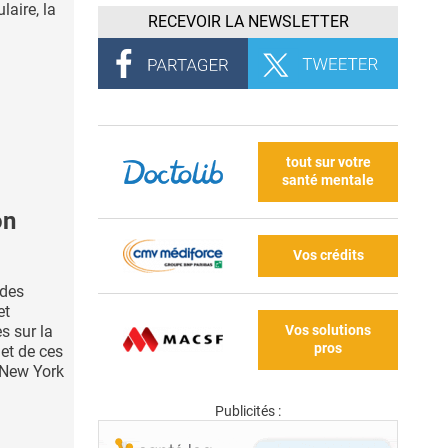
laire, la
RECEVOIR LA NEWSLETTER
tout sur votre
santé mentale
on
Vos crédits
des
et
Vos solutions
s sur la
pros
bjet de ces
 New York
Publicités :