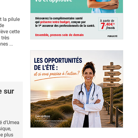
la pilule
de
lève cette
 très
es ...
e sur
ité d'Umea
sique,
e plus