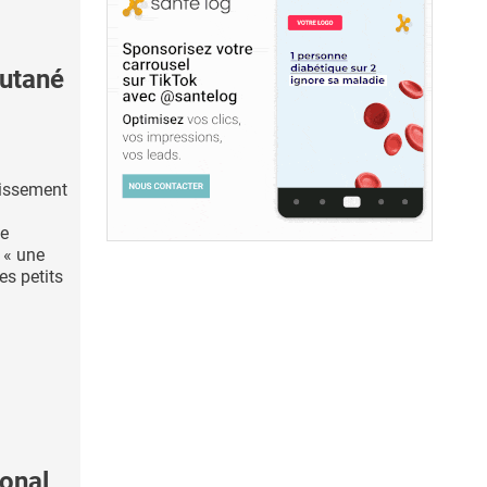
cutané
lissement
de
 « une
es petits
onal