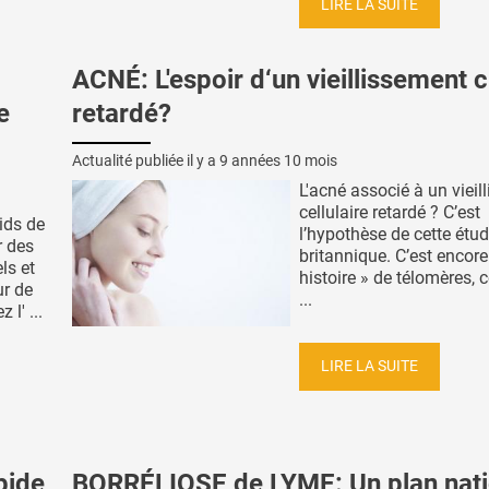
LIRE LA SUITE
ACNÉ: L'espoir d‘un vieillissement 
e
retardé?
Actualité publiée il y a
9 années 10 mois
L'acné associé à un vieil
cellulaire retardé ? C’est
ids de
l’hypothèse de cette étu
r des
britannique. C’est encore
ls et
histoire » de télomères, c
ur de
...
l' ...
LIRE LA SUITE
pide
BORRÉLIOSE de LYME: Un plan nati