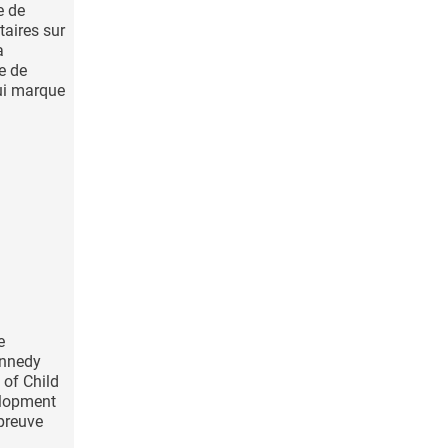
e de
aires sur
a
e de
qui marque
e
ennedy
 of Child
lopment
preuve