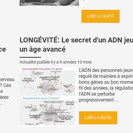
LIRE LA SUITE
LONGÉVITÉ: Le secret d'un ADN je
ce
un âge avancé
Actualité publiée il y a
9 années 10 mois
L'ADN des personnes jeun
régulé de manière à expri
cerveau
bons gènes au bon mome
 ? Ces
fil des années, la régulati
de
l'ADN se perturbe
ères
progressivement ...
..
LIRE LA SUITE