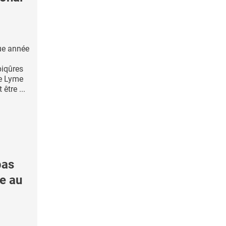
que année
piqûres
de Lyme
être ...
pas
ue au