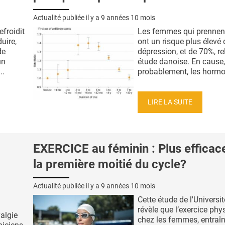
Actualité publiée il y a
9 années 10 mois
efroidit
Les femmes qui prennent 
uire,
ont un risque plus élevé 
de
dépression, et de 70%, re
un
étude danoise. En cause,
..
probablement, les hormon
LIRE LA SUITE
EXERCICE au féminin : Plus efficac
la première moitié du cycle?
Actualité publiée il y a
9 années 10 mois
Cette étude de l'Univers
révèle que l’exercice phy
algie
chez les femmes, entraîn