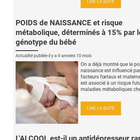
LIRE LA SUITE
POIDS de NAISSANCE et risque
métabolique, déterminés à 15% par l
génotype du bébé
Actualité publiée il y a
9 années 10 mois
On a déjà montré que le po
naissance est influencé pa
facteurs fœtaux et materne
est associé à un risque fut
maladies métaboliques chez 
LIRE LA SUITE
L'ALCOOL est-il un antidépresseur ra