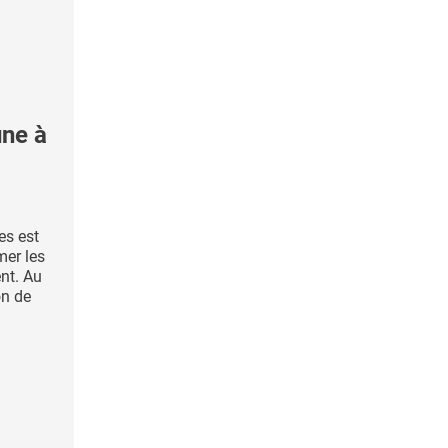
une à
es est
mer les
nt. Au
on de