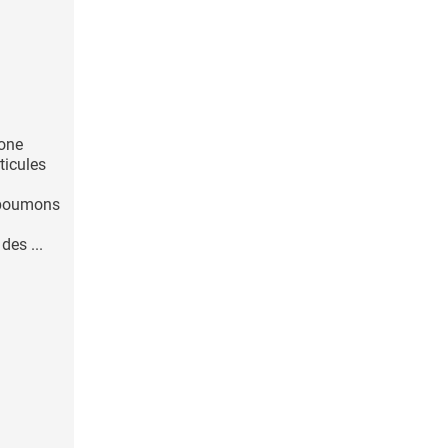
bone
ticules
 poumons
des ...