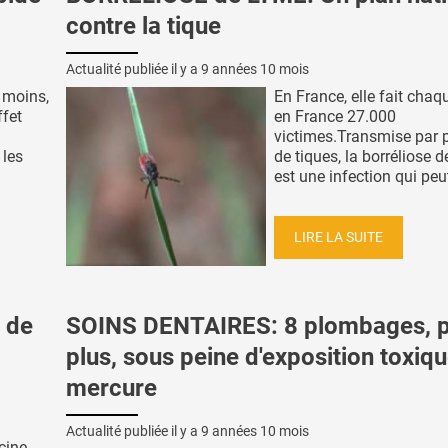
contre la tique
Actualité publiée il y a
9 années 10 mois
 moins,
En France, elle fait cha
ffet
en France 27.000
victimes.Transmise par 
 les
de tiques, la borréliose 
est une infection qui peut 
LIRE LA SUITE
 de
SOINS DENTAIRES: 8 plombages, 
plus, sous peine d'exposition toxiq
mercure
Actualité publiée il y a
9 années 10 mois
cine