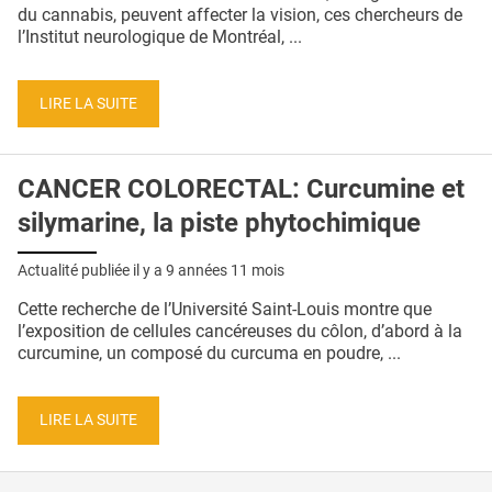
QUI SOMMES-NOUS ?
du cannabis, peuvent affecter la vision, ces chercheurs de
l’Institut neurologique de Montréal, ...
PUBLICITÉ
CONDITIONS GÉNÉRALES
LIRE LA SUITE
CONTACT
CANCER COLORECTAL: Curcumine et
CRÉDITS
silymarine, la piste phytochimique
Actualité publiée il y a
9 années 11 mois
Cette recherche de l’Université Saint-Louis montre que
l’exposition de cellules cancéreuses du côlon, d’abord à la
curcumine, un composé du curcuma en poudre, ...
LIRE LA SUITE