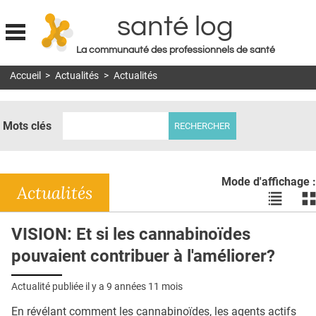
santé log
La communauté des professionnels de santé
Jump to navigation
Accueil
>
Actualités
>
Actualités
MON COMPTE
ABONNEMENT
Mots clés
S'ABONNER À LA REVUE SOIN À DOMICILE
ACTUS
Mode d'affichage :
DOSSIERS
Actualités
Voir
Vo
les
le
RÉSEAUX
actualité
ac
VISION: Et si les cannabinoïdes
en
en
E-REVUE SAD
pouvaient contribuer à l'améliorer?
liste
bl
THÉMA
Actualité publiée il y a
9 années 11 mois
L'APP
En révélant comment les cannabinoïdes, les agents actifs