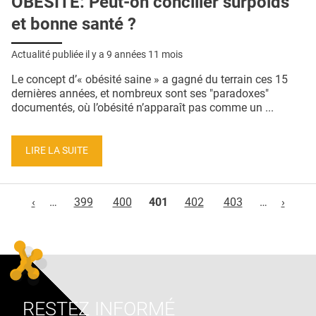
OBÉSITÉ: Peut-on concilier surpoids
et bonne santé ?
Actualité publiée il y a
9 années 11 mois
Le concept d’« obésité saine » a gagné du terrain ces 15
dernières années, et nombreux sont ses "paradoxes"
documentés, où l’obésité n’apparaît pas comme un ...
LIRE LA SUITE
Pages
‹
…
399
400
401
402
403
…
›
RESTEZ INFORMÉ