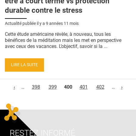
être à court terme vs protection
durable contre le stress
Actualité publiée il y a
9 années 11 mois
Cette étude américaine révèle, à nouveau, tous les
bénéfices de la méditation mais les met en perspective
avec ceux des vacances. L’objectif, savoir si la ...
LIRE LA SUITE
Pages
‹
…
398
399
400
401
402
…
›
RESTEZ INFORMÉ