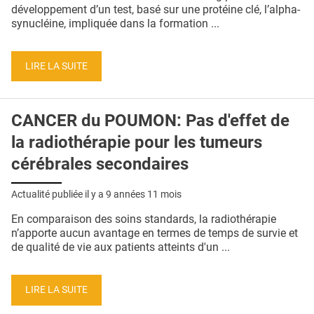
QUI SOMMES-NOUS ?
développement d’un test, basé sur une protéine clé, l’alpha-
synucléine, impliquée dans la formation ...
PUBLICITÉ
CONDITIONS GÉNÉRALES
LIRE LA SUITE
CONTACT
CANCER du POUMON: Pas d'effet de
CRÉDITS
la radiothérapie pour les tumeurs
cérébrales secondaires
Actualité publiée il y a
9 années 11 mois
En comparaison des soins standards, la radiothérapie
n’apporte aucun avantage en termes de temps de survie et
de qualité de vie aux patients atteints d'un ...
LIRE LA SUITE