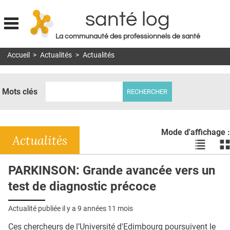
santé log
La communauté des professionnels de santé
Jump to navigation
Accueil
>
Actualités
>
Actualités
MON COMPTE
ABONNEMENT
Mots clés
S'ABONNER À LA REVUE SOIN À DOMICILE
ACTUS
Mode d'affichage :
DOSSIERS
Actualités
Voir
Vo
les
le
RÉSEAUX
actualité
ac
PARKINSON: Grande avancée vers un
en
en
E-REVUE SAD
test de diagnostic précoce
liste
bl
THÉMA
Actualité publiée il y a
9 années 11 mois
L'APP
Ces chercheurs de l’Université d'Edimbourg poursuivent le