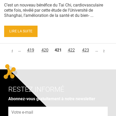
C’est un nouveau bénéfice du Tai Chi, cardiovasculaire
cette fois, révélé par cette étude de l'Université de
Shanghai, l’amélioration de la santé et du bien- ...
LIRE LA SUITE
Pages
‹
…
419
420
421
422
423
…
›
RESTEZ INFORMÉ
Abonnez-vous gratuitement à notre newsletter
Adresse e-mail