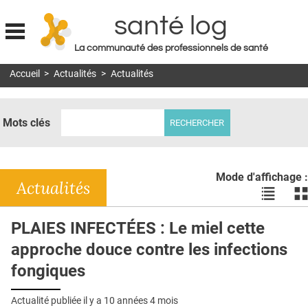
santé log
La communauté des professionnels de santé
Jump to navigation
Accueil
>
Actualités
>
Actualités
MON COMPTE
ABONNEMENT
Mots clés
S'ABONNER À LA REVUE SOIN À DOMICILE
ACTUS
Mode d'affichage :
DOSSIERS
Actualités
Voir
Vo
les
le
RÉSEAUX
actualité
ac
PLAIES INFECTÉES : Le miel cette
en
en
E-REVUE SAD
approche douce contre les infections
liste
bl
THÉMA
fongiques
L'APP
Actualité publiée il y a
10 années 4 mois