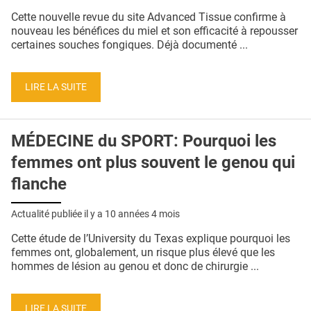
QUI SOMMES-NOUS ?
Cette nouvelle revue du site Advanced Tissue confirme à
nouveau les bénéfices du miel et son efficacité à repousser
PUBLICITÉ
certaines souches fongiques. Déjà documenté ...
CONDITIONS GÉNÉRALES
LIRE LA SUITE
CONTACT
CRÉDITS
MÉDECINE du SPORT: Pourquoi les
femmes ont plus souvent le genou qui
flanche
Actualité publiée il y a
10 années 4 mois
Cette étude de l’University du Texas explique pourquoi les
femmes ont, globalement, un risque plus élevé que les
hommes de lésion au genou et donc de chirurgie ...
LIRE LA SUITE