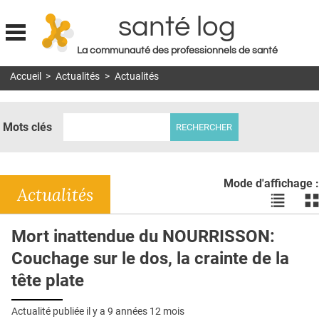
santé log
La communauté des professionnels de santé
Jump to navigation
Accueil
>
Actualités
>
Actualités
MON COMPTE
ABONNEMENT
Mots clés
S'ABONNER À LA REVUE SOIN À DOMICILE
ACTUS
Mode d'affichage :
DOSSIERS
Actualités
Voir
Vo
les
le
RÉSEAUX
actualité
ac
Mort inattendue du NOURRISSON:
en
en
E-REVUE SAD
Couchage sur le dos, la crainte de la
liste
bl
THÉMA
tête plate
L'APP
Actualité publiée il y a
9 années 12 mois