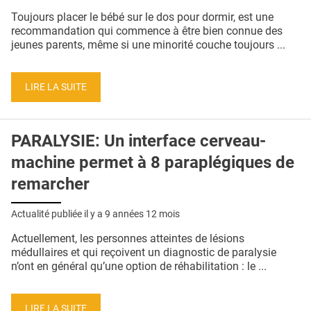
QUI SOMMES-NOUS ?
Toujours placer le bébé sur le dos pour dormir, est une
recommandation qui commence à être bien connue des
PUBLICITÉ
jeunes parents, même si une minorité couche toujours ...
CONDITIONS GÉNÉRALES
LIRE LA SUITE
CONTACT
CRÉDITS
PARALYSIE: Un interface cerveau-
machine permet à 8 paraplégiques de
remarcher
Actualité publiée il y a
9 années 12 mois
Actuellement, les personnes atteintes de lésions
médullaires et qui reçoivent un diagnostic de paralysie
n’ont en général qu’une option de réhabilitation : le ...
LIRE LA SUITE