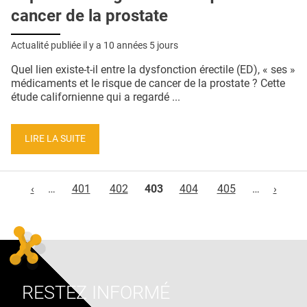
cancer de la prostate
Actualité publiée il y a
10 années 5 jours
Quel lien existe-t-il entre la dysfonction érectile (ED), « ses »
médicaments et le risque de cancer de la prostate ? Cette
étude californienne qui a regardé ...
LIRE LA SUITE
Pages
‹
…
401
402
403
404
405
…
›
RESTEZ INFORMÉ