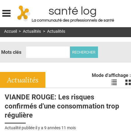
santé log
La communauté des professionnels de santé
Jump to navigation
Accueil
>
Actualités
>
Actualités
MON COMPTE
ABONNEMENT
Mots clés
S'ABONNER À LA REVUE SOIN À DOMICILE
ACTUS
Mode d'affichage :
DOSSIERS
Actualités
Voir
Vo
les
le
RÉSEAUX
actualité
ac
VIANDE ROUGE: Les risques
en
en
E-REVUE SAD
confirmés d'une consommation trop
liste
bl
THÉMA
régulière
L'APP
Actualité publiée il y a
9 années 11 mois