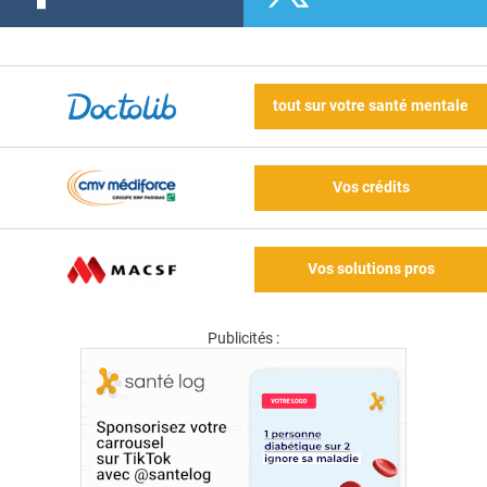
tout sur votre santé mentale
Vos crédits
Vos solutions pros
Publicités :