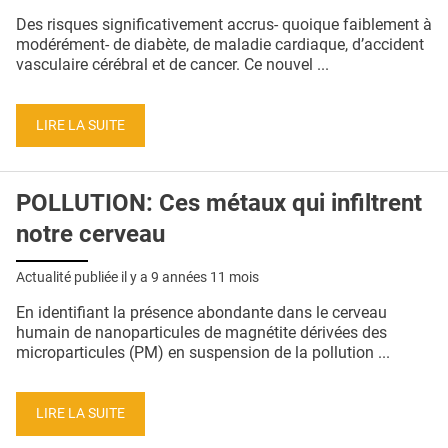
QUI SOMMES-NOUS ?
Des risques significativement accrus- quoique faiblement à
modérément- de diabète, de maladie cardiaque, d’accident
PUBLICITÉ
vasculaire cérébral et de cancer. Ce nouvel ...
CONDITIONS GÉNÉRALES
LIRE LA SUITE
CONTACT
CRÉDITS
POLLUTION: Ces métaux qui infiltrent
notre cerveau
Actualité publiée il y a
9 années 11 mois
En identifiant la présence abondante dans le cerveau
humain de nanoparticules de magnétite dérivées des
microparticules (PM) en suspension de la pollution ...
LIRE LA SUITE