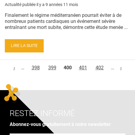
Actualité publiée il y a
9 années 11 mois
Finalement le régime méditerranéen pourrait éviter à de
nombreux patients cardiaques un événement sévère
entraînant une mort subite, démontre cette étude menée ...
LIRE LA SUITE
Pages
‹
…
398
399
400
401
402
…
›
RESTEZ INFORMÉ
Abonnez-vous gratuitement à notre newsletter
Adresse e-mail