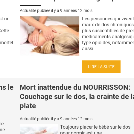
Actualité publiée il y a
9 années 12 mois
st un
Les personnes qui viven
maux de dos chroniques
Cette
plus susceptibles de pre
médicaments analgésiqu
 mortel
type opioïdes, notamme
aussi ...
LIRE LA SUITE
ns le
Mort inattendue du NOURRISSON:
Couchage sur le dos, la crainte de l
plate
Actualité publiée il y a
9 années 12 mois
ce
Toujours placer le bébé sur le dos
une
pour dormir, est une