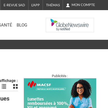
MON COMPTE
E-REVUE SAD
L'APP
THÉMAS
NASDAQ
SANTÉ
BLOG
Publicités :
ffichage :
Voir
Voir
les
les
actualités
actualités
ues
en
en
liste
bloc