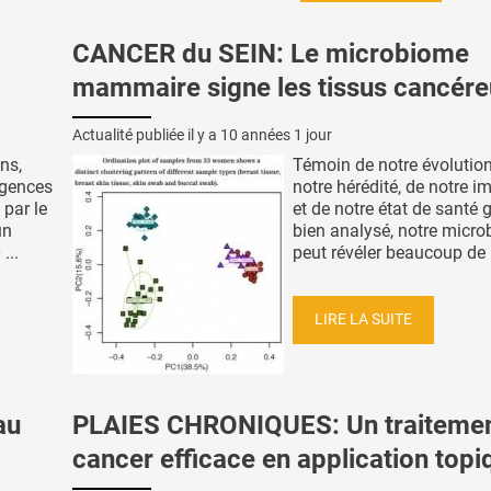
CANCER du SEIN: Le microbiome
mammaire signe les tissus cancére
Actualité publiée il y a
10 années 1 jour
ns,
Témoin de notre évolution
rgences
notre hérédité, de notre 
 par le
et de notre état de santé 
un
bien analysé, notre micr
...
peut révéler beaucoup de .
LIRE LA SUITE
au
PLAIES CHRONIQUES: Un traitemen
cancer efficace en application topi