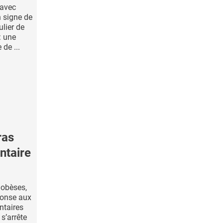
 avec
n signe de
ulier de
: une
de ...
ras
ntaire
s obèses,
éponse aux
ntaires
 s’arrête