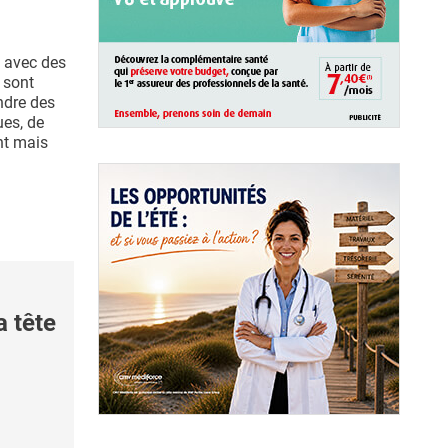
t avec des
 sont
ndre des
es, de
nt mais
a tête